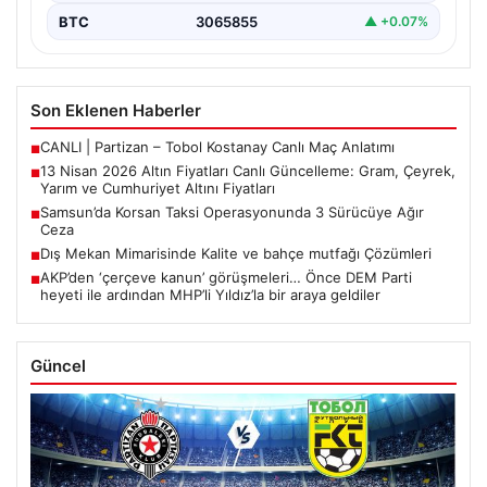
BTC
3065855
▲ +0.07%
Son Eklenen Haberler
CANLI | Partizan – Tobol Kostanay Canlı Maç Anlatımı
■
13 Nisan 2026 Altın Fiyatları Canlı Güncelleme: Gram, Çeyrek,
■
Yarım ve Cumhuriyet Altını Fiyatları
Samsun’da Korsan Taksi Operasyonunda 3 Sürücüye Ağır
■
Ceza
Dış Mekan Mimarisinde Kalite ve bahçe mutfağı Çözümleri
■
AKP’den ‘çerçeve kanun’ görüşmeleri… Önce DEM Parti
■
heyeti ile ardından MHP’li Yıldız’la bir araya geldiler
Güncel