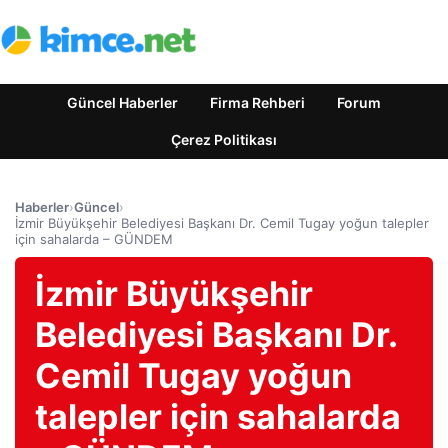
Güncel Haberler
Firma Rehberi
Forum
Çerez Politikası
Haberler
›
Güncel
›
İzmir Büyükşehir Belediyesi Başkanı Dr. Cemil Tugay yoğun talepler
için sahalarda – GÜNDEM
İzmir Büyükşehir
Belediyesi Başkanı Dr.
Cemil Tugay yoğun
talepler için sahalarda