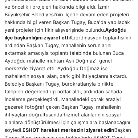
ve öncelikli projeleri hakkında bilgi aldı. İzmir
Büyükşehir Belediyesi'nin ilçede devam eden projeleri
hakkında bilgi veren Başkan Tugay, Buca'da yapılacak
yeni projeler için fikir alışverişinde bulundu.
Aydoğdu
ilçe başkanlığını ziyaret etti
Koordinasyon toplantısının
ardından Başkan Tugay, mahallenin sorunlarını
aktarmak amacıyla toplantı talebinde bulunan Buca
Aydoğdu mahalle muhtarı Aslı Doğmaz'ı genel
merkezde ziyaret etti. Aydoğdu Doğmaz ise
mahallenin sosyal alan, park gibi ihtiyaçlarını aktardı.
Belediye Başkanı Tugay, bürokratlarıyla birlikte
talepleri değerlendirip notlar aldı, ardından sahada
inceleme gerçekleştirdi. Mahalledeki çorak araziyi
gezerek fotoğraf çeken Başkan Tugay, mahallenin
ihtiyaçları doğrultusunda hizmet alanlarının sosyal
alanlara dönüştürülmesi için çalışmalara başlanacağını
söyledi.
ESHOT hareket merkezini ziyaret edin
Başkan
Tugay, Buca gezisinin son bölümünde ESHOT Genel