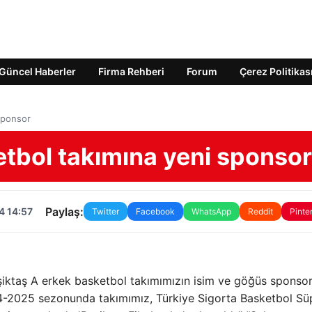
Güncel Haberler
Firma Rehberi
Forum
Çerez Politikas
sponsor
etbol takımına yeni sponsor
Paylaş:
4 14:57
Twitter
Facebook
WhatsApp
Reddit
Pinte
şiktaş A erkek basketbol takımımızın isim ve göğüs sponsor
24-2025 sezonunda takımımız, Türkiye Sigorta Basketbol Sü