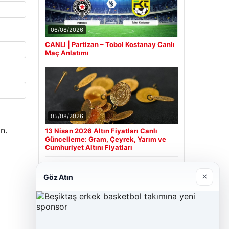
06/08/2026
CANLI | Partizan – Tobol Kostanay Canlı
Maç Anlatımı
05/08/2026
n.
13 Nisan 2026 Altın Fiyatları Canlı
Güncelleme: Gram, Çeyrek, Yarım ve
Cumhuriyet Altını Fiyatları
×
Göz Atın
Son Eklenen Firmalar
Cengiz Sigorta
23/06/2026