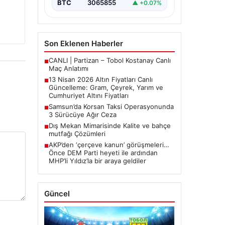
BTC
3065855
▲ +0.07%
arasında yürütülen barış
görüşmelerinden beklenen…
Son Eklenen Haberler
CANLI | Partizan – Tobol Kostanay Canlı
■
Maç Anlatımı
13 Nisan 2026 Altın Fiyatları Canlı
■
Güncelleme: Gram, Çeyrek, Yarım ve
Cumhuriyet Altını Fiyatları
Samsun’da Korsan Taksi Operasyonunda
■
3 Sürücüye Ağır Ceza
Dış Mekan Mimarisinde Kalite ve bahçe
■
mutfağı Çözümleri
AKP’den ‘çerçeve kanun’ görüşmeleri…
■
Önce DEM Parti heyeti ile ardından
MHP’li Yıldız’la bir araya geldiler
Güncel