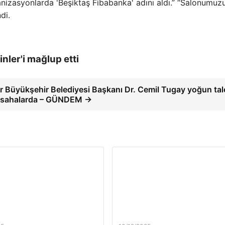
nizasyonlarda 'Beşiktaş Fibabanka' adını aldı.” “Salonumuz
di.
nler'i mağlup etti
ir Büyükşehir Belediyesi Başkanı Dr. Cemil Tugay yoğun tal
n sahalarda – GÜNDEM →