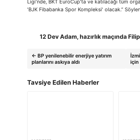
Ligi'nde, BKT EuroCup'ta ve katılacağı tüm orga
'BJK Fibabanka Spor Kompleksi' olacak.” Söylen
12 Dev Adam, hazırlık maçında Filipi
← BP yenilenebilir enerjiye yatırım
İzm
planlarını askıya aldı
içi
Tavsiye Edilen Haberler