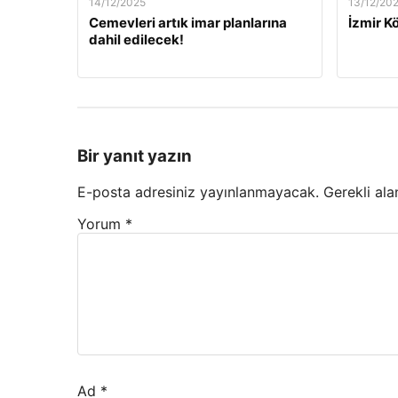
14/12/2025
13/12/20
Cemevleri artık imar planlarına
İzmir Kö
dahil edilecek!
Bir yanıt yazın
E-posta adresiniz yayınlanmayacak.
Gerekli ala
Yorum
*
Ad
*