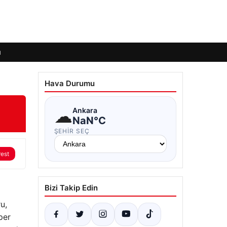
ı
Hava Durumu
☁
Ankara
NaN°C
ŞEHIR SEÇ
rest
Bizi Takip Edin
u,
per