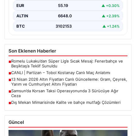
EUR
55.19
▲ +0.30%
ALTIN
6648.0
▲ +2.39%
BTC
3102153
▲ +1.24%
Son Eklenen Haberler
Romelu Lukaku’dan Süper Lig’e Sıcak Mesaj: Fenerbahçe ve
■
Beşiktaş’a Teklif Sunuldu
CANLI | Partizan – Tobol Kostanay Canlı Maç Anlatımı
■
13 Nisan 2026 Altın Fiyatları Canlı Güncelleme: Gram, Çeyrek,
■
Yarım ve Cumhuriyet Altını Fiyatları
Samsun’da Korsan Taksi Operasyonunda 3 Sürücüye Ağır
■
Ceza
Dış Mekan Mimarisinde Kalite ve bahçe mutfağı Çözümleri
■
Güncel