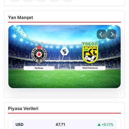
Yan Manşet
06.08.2026
CANLI | Partizan – Tobol Kostanay Canlı
Piyasa Verileri
Maç Anlatımı
USD
47.71
▲ +0.17%