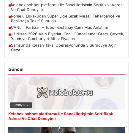
Kelebek sohbet platformu İle Sanal İletişimin Sertifikalı Adresi
■
Ve Chat Deneyimi
Romelu Lukaku’dan Süper Lig’e Sıcak Mesaj: Fenerbahçe ve
■
Beşiktaş’a Teklif Sunuldu
CANLI | Partizan – Tobol Kostanay Canlı Maç Anlatımı
■
13 Nisan 2026 Altın Fiyatları Canlı Güncelleme: Gram, Çeyrek,
■
Yarım ve Cumhuriyet Altını Fiyatları
Samsun’da Korsan Taksi Operasyonunda 3 Sürücüye Ağır
■
Ceza
Güncel
08/08/2026
Kelebek sohbet platformu İle Sanal İletişimin Sertifikalı
Adresi Ve Chat Deneyimi