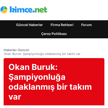
Güncel Haberler
Firma Rehberi
Forum
Çerez Politikası
Haberler
›
Güncel
›
Okan Buruk: Şampiyonluğa odaklanmış bir takım var
Okan Buruk:
Şampiyonluğa
odaklanmış bir takım
var