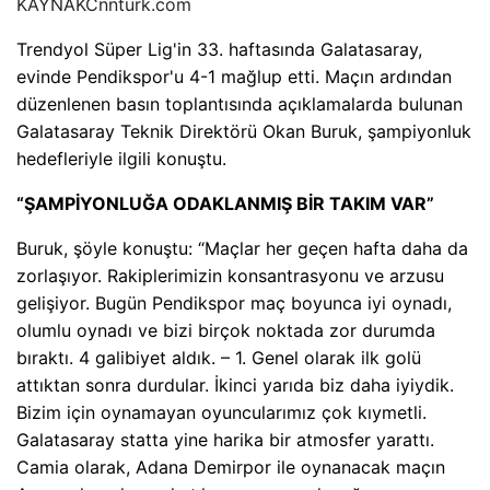
KAYNAK
Cnnturk.com
Trendyol Süper Lig'in 33. haftasında Galatasaray,
evinde Pendikspor'u 4-1 mağlup etti. Maçın ardından
düzenlenen basın toplantısında açıklamalarda bulunan
Galatasaray Teknik Direktörü Okan Buruk, şampiyonluk
hedefleriyle ilgili konuştu.
“ŞAMPİYONLUĞA ODAKLANMIŞ BİR TAKIM VAR”
Buruk, şöyle konuştu: “Maçlar her geçen hafta daha da
zorlaşıyor. Rakiplerimizin konsantrasyonu ve arzusu
gelişiyor. Bugün Pendikspor maç boyunca iyi oynadı,
olumlu oynadı ve bizi birçok noktada zor durumda
bıraktı. 4 galibiyet aldık. – 1. Genel olarak ilk golü
attıktan sonra durdular. İkinci yarıda biz daha iyiydik.
Bizim için oynamayan oyuncularımız çok kıymetli.
Galatasaray statta yine harika bir atmosfer yarattı.
Camia olarak, Adana Demirpor ile oynanacak maçın