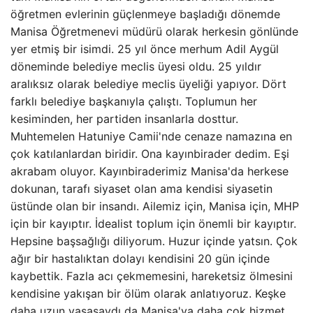
öğretmen evlerinin güçlenmeye başladığı dönemde
Manisa Öğretmenevi müdürü olarak herkesin gönlünde
yer etmiş bir isimdi. 25 yıl önce merhum Adil Aygül
döneminde belediye meclis üyesi oldu. 25 yıldır
aralıksız olarak belediye meclis üyeliği yapıyor. Dört
farklı belediye başkanıyla çalıştı. Toplumun her
kesiminden, her partiden insanlarla dosttur.
Muhtemelen Hatuniye Camii'nde cenaze namazına en
çok katılanlardan biridir. Ona kayınbirader dedim. Eşi
akrabam oluyor. Kayınbiraderimiz Manisa'da herkese
dokunan, tarafı siyaset olan ama kendisi siyasetin
üstünde olan bir insandı. Ailemiz için, Manisa için, MHP
için bir kayıptır. İdealist toplum için önemli bir kayıptır.
Hepsine başsağlığı diliyorum. Huzur içinde yatsın. Çok
ağır bir hastalıktan dolayı kendisini 20 gün içinde
kaybettik. Fazla acı çekmemesini, hareketsiz ölmesini
kendisine yakışan bir ölüm olarak anlatıyoruz. Keşke
daha uzun yaşasaydı da Manisa'ya daha çok hizmet