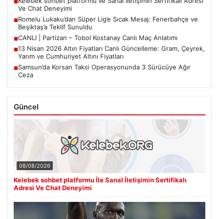
Kelebek sohbet platformu İle Sanal İletişimin Sertifikalı Adresi
■
Ve Chat Deneyimi
Romelu Lukaku’dan Süper Lig’e Sıcak Mesaj: Fenerbahçe ve
■
Beşiktaş’a Teklif Sunuldu
CANLI | Partizan – Tobol Kostanay Canlı Maç Anlatımı
■
13 Nisan 2026 Altın Fiyatları Canlı Güncelleme: Gram, Çeyrek,
■
Yarım ve Cumhuriyet Altını Fiyatları
Samsun’da Korsan Taksi Operasyonunda 3 Sürücüye Ağır
■
Ceza
Güncel
08/08/2026
Kelebek sohbet platformu İle Sanal İletişimin Sertifikalı
Adresi Ve Chat Deneyimi