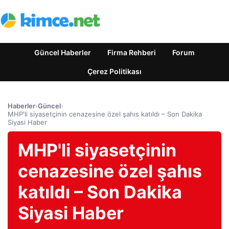
Güncel Haberler
Firma Rehberi
Forum
Çerez Politikası
Haberler
›
Güncel
›
MHP'li siyasetçinin cenazesine özel şahıs katıldı – Son Dakika
Siyasi Haber
MHP'li siyasetçinin
cenazesine özel şahıs
katıldı – Son Dakika
Siyasi Haber