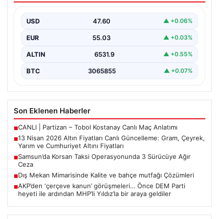
Cumhuriyet Altını Fiyatları
USD
47.60
▲ +0.06%
Altın piyasalarda hafta başında tansiyon yükseldi. ABD
ile İran arasında yürütülen barış görüşmelerinden
EUR
55.03
▲ +0.03%
beklenen…
ALTIN
6531.9
▲ +0.55%
BTC
3065855
▲ +0.07%
Son Eklenen Haberler
CANLI | Partizan – Tobol Kostanay Canlı Maç Anlatımı
■
13 Nisan 2026 Altın Fiyatları Canlı Güncelleme: Gram, Çeyrek,
■
Yarım ve Cumhuriyet Altını Fiyatları
Samsun’da Korsan Taksi Operasyonunda 3 Sürücüye Ağır
■
Ceza
Dış Mekan Mimarisinde Kalite ve bahçe mutfağı Çözümleri
■
AKP’den ‘çerçeve kanun’ görüşmeleri… Önce DEM Parti
■
heyeti ile ardından MHP’li Yıldız’la bir araya geldiler