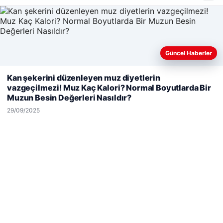
Hastaş Beton
26/05/2026
Güncel Haberler
Web sitemizi nasıl kullandığınızı daha iyi anlayabilmek,
Kan şekerini düzenleyen muz diyetlerin
deneyiminizi kişiselleştirmek ve geliştirmek amacıyla çerezler
vazgeçilmezi! Muz Kaç Kalori? Normal Boyutlarda Bir
kullanıyoruz.
Çerez Politikamız
Muzun Besin Değerleri Nasıldır?
© 2026 Kimce – Güncel Haberler
Reddet
Kabul Et
29/09/2025
malta work and study
|
lemagrup.com.tr
cio