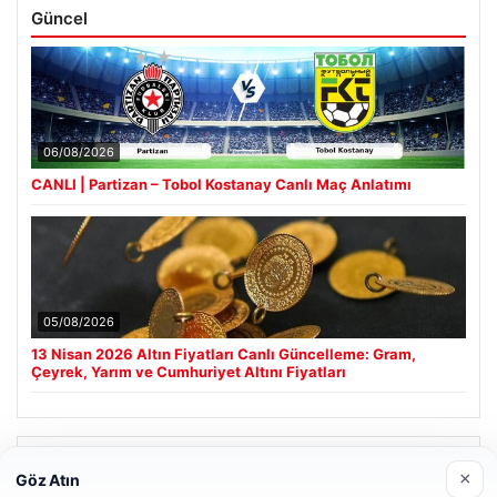
Güncel
06/08/2026
CANLI | Partizan – Tobol Kostanay Canlı Maç Anlatımı
05/08/2026
13 Nisan 2026 Altın Fiyatları Canlı Güncelleme: Gram,
Çeyrek, Yarım ve Cumhuriyet Altını Fiyatları
Son Eklenen Firmalar
×
Göz Atın