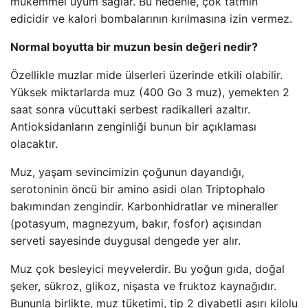
mükemmel uyum sağlar. Bu nedenle, çok tatmin
edicidir ve kalori bombalarının kırılmasına izin vermez.
Normal boyutta bir muzun besin değeri nedir?
Özellikle muzlar mide ülserleri üzerinde etkili olabilir.
Yüksek miktarlarda muz (400 Go 3 muz), yemekten 2
saat sonra vücuttaki serbest radikalleri azaltır.
Antioksidanların zenginliği bunun bir açıklaması
olacaktır.
Muz, yaşam sevincimizin çoğunun dayandığı,
serotoninin öncü bir amino asidi olan Triptophalo
bakımından zengindir. Karbonhidratlar ve mineraller
(potasyum, magnezyum, bakır, fosfor) açısından
serveti sayesinde duygusal dengede yer alır.
Muz çok besleyici meyvelerdir. Bu yoğun gıda, doğal
şeker, sükroz, glikoz, nişasta ve fruktoz kaynağıdır.
Bununla birlikte, muz tüketimi, tip 2 diyabetli aşırı kilolu