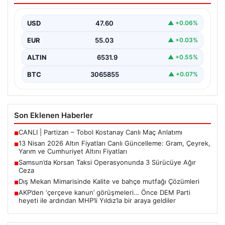
Cumhuriyet Altını Fiyatları
USD
47.60
▲ +0.06%
Altın piyasalarda hafta başında tansiyon yükseldi. ABD
ile İran arasında yürütülen barış görüşmelerinden
EUR
55.03
▲ +0.03%
beklenen…
ALTIN
6531.9
▲ +0.55%
BTC
3065855
▲ +0.07%
Son Eklenen Haberler
CANLI | Partizan – Tobol Kostanay Canlı Maç Anlatımı
■
13 Nisan 2026 Altın Fiyatları Canlı Güncelleme: Gram, Çeyrek,
■
Yarım ve Cumhuriyet Altını Fiyatları
Samsun’da Korsan Taksi Operasyonunda 3 Sürücüye Ağır
■
Ceza
Dış Mekan Mimarisinde Kalite ve bahçe mutfağı Çözümleri
■
AKP’den ‘çerçeve kanun’ görüşmeleri… Önce DEM Parti
■
heyeti ile ardından MHP’li Yıldız’la bir araya geldiler