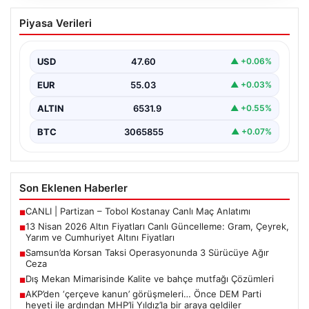
13 Nisan 2026 Altın Fiyatları Canlı
Piyasa Verileri
Güncelleme: Gram, Çeyrek, Yarım ve
Cumhuriyet Altını Fiyatları
USD
47.60
▲ +0.06%
Altın piyasalarda hafta başında tansiyon yükseldi. ABD
ile İran arasında yürütülen barış görüşmelerinden
EUR
55.03
▲ +0.03%
beklenen…
ALTIN
6531.9
▲ +0.55%
BTC
3065855
▲ +0.07%
Son Eklenen Haberler
CANLI | Partizan – Tobol Kostanay Canlı Maç Anlatımı
■
13 Nisan 2026 Altın Fiyatları Canlı Güncelleme: Gram, Çeyrek,
■
Yarım ve Cumhuriyet Altını Fiyatları
Samsun’da Korsan Taksi Operasyonunda 3 Sürücüye Ağır
■
Ceza
Dış Mekan Mimarisinde Kalite ve bahçe mutfağı Çözümleri
■
AKP’den ‘çerçeve kanun’ görüşmeleri… Önce DEM Parti
■
heyeti ile ardından MHP’li Yıldız’la bir araya geldiler