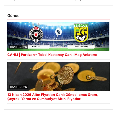
Güncel
06/08/2026
CANLI | Partizan – Tobol Kostanay Canlı Maç Anlatımı
05/08/2026
13 Nisan 2026 Altın Fiyatları Canlı Güncelleme: Gram,
Çeyrek, Yarım ve Cumhuriyet Altını Fiyatları