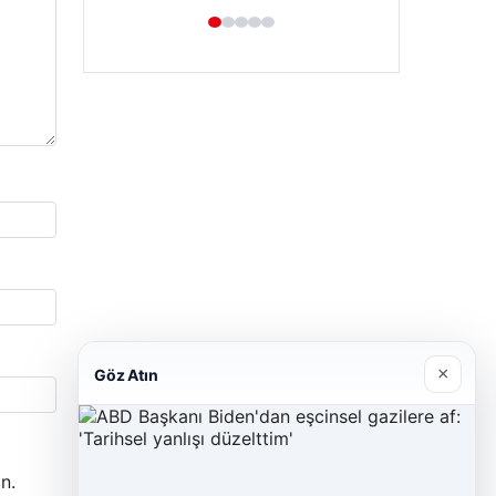
×
Göz Atın
n.