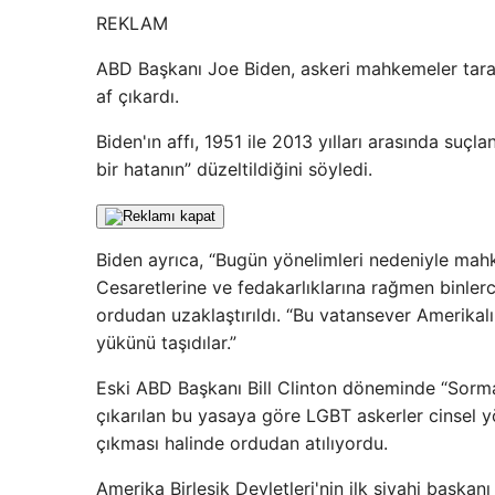
REKLAM
ABD Başkanı Joe Biden, askeri mahkemeler tarafı
af çıkardı.
Biden'ın affı, 1951 ile 2013 yılları arasında suç
bir hatanın” düzeltildiğini söyledi.
Biden ayrıca, “Bugün yönelimleri nedeniyle mahku
Cesaretlerine ve fedakarlıklarına rağmen binlerc
ordudan uzaklaştırıldı. “Bu vatansever Amerikalıl
yükünü taşıdılar.”
Eski ABD Başkanı Bill Clinton döneminde “Sorma
çıkarılan bu yasaya göre LGBT askerler cinsel y
çıkması halinde ordudan atılıyordu.
Amerika Birleşik Devletleri'nin ilk siyahi başkan