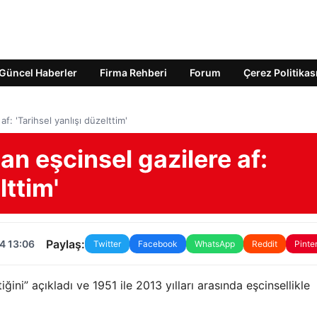
Güncel Haberler
Firma Rehberi
Forum
Çerez Politikas
: 'Tarihsel yanlışı düzelttim'
n eşcinsel gazilere af:
lttim'
Paylaş:
4 13:06
Twitter
Facebook
WhatsApp
Reddit
Pinte
ğini” açıkladı ve 1951 ile 2013 yılları arasında eşcinsellikle