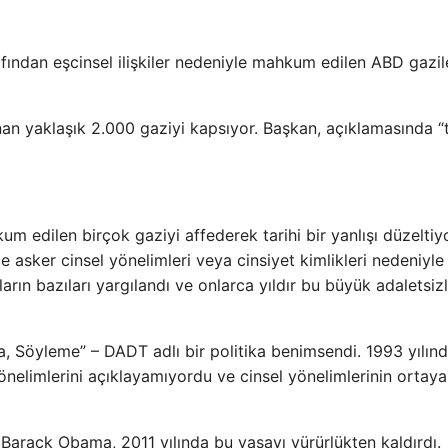
ndan eşcinsel ilişkiler nedeniyle mahkum edilen ABD gazile
lanan yaklaşık 2.000 gaziyi kapsıyor. Başkan, açıklamasında “t
m edilen birçok gaziyi affederek tarihi bir yanlışı düzelti
e asker cinsel yönelimleri veya cinsiyet kimlikleri nedeniyle
arın bazıları yargılandı ve onlarca yıldır bu büyük adaletsizl
, Söyleme” – DADT adlı bir politika benimsendi. 1993 yılın
önelimlerini açıklayamıyordu ve cinsel yönelimlerinin ortaya
ı Barack Obama, 2011 yılında bu yasayı yürürlükten kaldırdı.