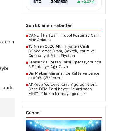
BTC
3065855
▲ +0.07%
arasında yürütülen barış
görüşmelerinden beklenen…
Son Eklenen Haberler
CANLI | Partizan – Tobol Kostanay Canlı
■
Maç Anlatımı
sürecin
13 Nisan 2026 Altın Fiyatları Canlı
■
Güncelleme: Gram, Çeyrek, Yarım ve
Cumhuriyet Altını Fiyatları
Samsun’da Korsan Taksi Operasyonunda
■
3 Sürücüye Ağır Ceza
aybı
Dış Mekan Mimarisinde Kalite ve bahçe
■
mutfağı Çözümleri
AKP’den ‘çerçeve kanun’ görüşmeleri…
■
llandı.
Önce DEM Parti heyeti ile ardından
MHP’li Yıldız’la bir araya geldiler
Güncel