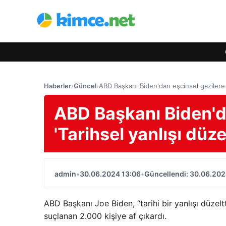
Haberler
›
Güncel
›
ABD Başkanı Biden'dan eşcinsel gazilere af
ABD Başkanı Biden'da
'Tarihsel yanlışı düze
admin
•
30.06.2024 13:06
•
Güncellendi: 30.06.202
ABD Başkanı Joe Biden, “tarihi bir yanlışı düzeltti
suçlanan 2.000 kişiye af çıkardı.