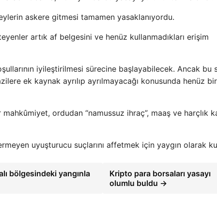
eylerin askere gitmesi tamamen yasaklanıyordu.
eyenler artık af belgesini ve henüz kullanmadıkları erişim
şullarının iyileştirilmesi sürecine başlayabilecek. Ancak bu 
azilere ek kaynak ayrılıp ayrılmayacağı konusunda henüz bir
r mahkûmiyet, ordudan “namussuz ihraç”, maaş ve harçlık k
çermeyen uyuşturucu suçlarını affetmek için yaygın olarak ku
lı bölgesindeki yangınla
Kripto para borsaları yasayı
olumlu buldu →