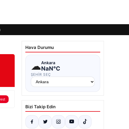
ı
Hava Durumu
☁
Ankara
NaN°C
ŞEHIR SEÇ
rest
Bizi Takip Edin