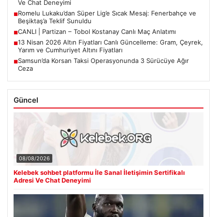
Ve Chat Deneyimi
Romelu Lukaku’dan Süper Lig’e Sıcak Mesaj: Fenerbahçe ve
■
Beşiktaş’a Teklif Sunuldu
CANLI | Partizan – Tobol Kostanay Canlı Maç Anlatımı
■
13 Nisan 2026 Altın Fiyatları Canlı Güncelleme: Gram, Çeyrek,
■
Yarım ve Cumhuriyet Altını Fiyatları
Samsun’da Korsan Taksi Operasyonunda 3 Sürücüye Ağır
■
Ceza
Güncel
08/08/2026
Kelebek sohbet platformu İle Sanal İletişimin Sertifikalı
Adresi Ve Chat Deneyimi