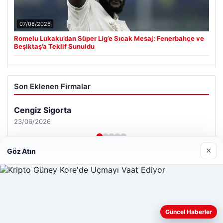
07/08/2026
Romelu Lukaku’dan Süper Lig’e Sıcak Mesaj: Fenerbahçe ve
Beşiktaş’a Teklif Sunuldu
Son Eklenen Firmalar
×
Göz Atın
Web sitemizi nasıl kullandığınızı daha iyi anlayabilmek,
Güncel Haberler
deneyiminizi kişiselleştirmek ve geliştirmek amacıyla çerezler