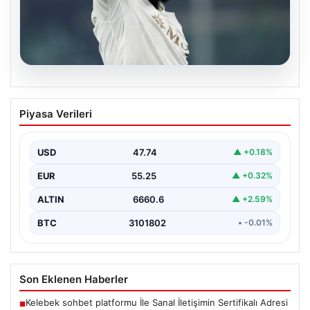
07.08.2026
Romelu Lukaku’dan Süper Lig’e Sıcak
Piyasa Verileri
Mesaj: Fenerbahçe ve Beşiktaş’a Teklif
Sunuldu
USD
47.74
▲ +0.18%
Avrupa’nın önemli golcülerinden Romelu Lukaku’nun
ismi, son günlerde yeniden Süper Lig gündeminde öne
EUR
55.25
▲ +0.32%
çıkıyor.…
ALTIN
6660.6
▲ +2.59%
BTC
3101802
• -0.01%
Son Eklenen Haberler
Kelebek sohbet platformu İle Sanal İletişimin Sertifikalı Adresi
■