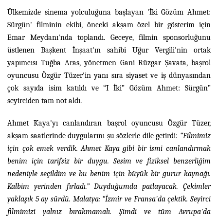
Ülkemizde sinema yolculuğuna başlayan 'İki Gözüm Ahmet:
Sürgün' filminin ekibi, önceki akşam özel bir gösterim için
Emar Meydanı'nda toplandı. Geceye, filmin sponsorluğunu
üstlenen Başkent İnşaat'ın sahibi Uğur Vergili'nin ortak
yapımcısı Tuğba Aras, yönetmen Gani Rüzgar Şavata, başrol
oyuncusu Özgür Tüzer'in yanı sıra siyaset ve iş dünyasından
çok sayıda isim katıldı ve “I İki” Gözüm Ahmet: Sürgün”
seyirciden tam not aldı.
Ahmet Kaya'yı canlandıran başrol oyuncusu Özgür Tüzer,
akşam saatlerinde duygularını şu sözlerle dile getirdi:
“Filmimiz
için çok emek verdik. Ahmet Kaya gibi bir ismi canlandırmak
benim için tarifsiz bir duygu. Sesim ve fiziksel benzerliğim
nedeniyle seçildim ve bu benim için büyük bir gurur kaynağı.
Kalbim yerinden fırladı.” Duyduğumda patlayacak. Çekimler
yaklaşık 5 ay sürdü. Malatya: “İzmir ve Fransa'da çektik. Seyirci
filmimizi yalnız bırakmamalı. Şimdi ve tüm Avrupa'da