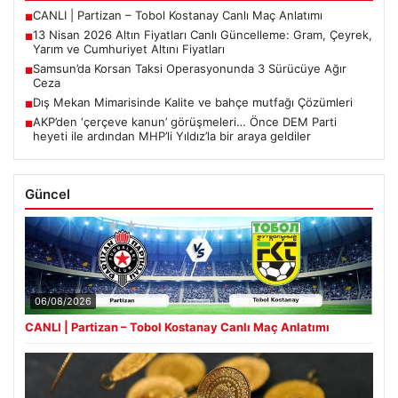
CANLI | Partizan – Tobol Kostanay Canlı Maç Anlatımı
■
13 Nisan 2026 Altın Fiyatları Canlı Güncelleme: Gram, Çeyrek,
■
Yarım ve Cumhuriyet Altını Fiyatları
Samsun’da Korsan Taksi Operasyonunda 3 Sürücüye Ağır
■
Ceza
Dış Mekan Mimarisinde Kalite ve bahçe mutfağı Çözümleri
■
AKP’den ‘çerçeve kanun’ görüşmeleri… Önce DEM Parti
■
heyeti ile ardından MHP’li Yıldız’la bir araya geldiler
Güncel
06/08/2026
CANLI | Partizan – Tobol Kostanay Canlı Maç Anlatımı