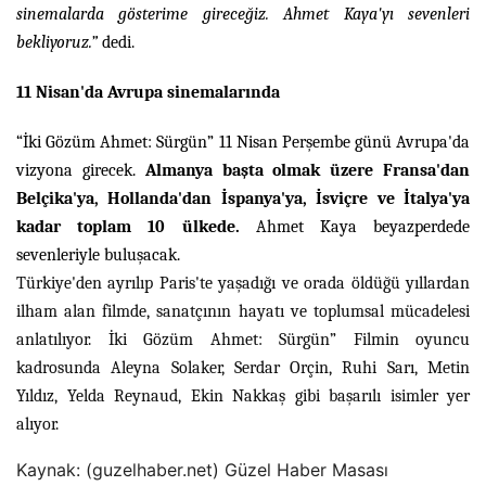
sinemalarda gösterime gireceğiz. Ahmet Kaya'yı sevenleri
bekliyoruz.”
dedi.
11 Nisan'da Avrupa sinemalarında
“İki Gözüm Ahmet: Sürgün” 11 Nisan Perşembe günü Avrupa'da
vizyona girecek.
Almanya başta olmak üzere Fransa'dan
Belçika'ya, Hollanda'dan İspanya'ya, İsviçre ve İtalya'ya
kadar toplam 10 ülkede.
Ahmet Kaya beyazperdede
sevenleriyle buluşacak.
Türkiye'den ayrılıp Paris'te yaşadığı ve orada öldüğü yıllardan
ilham alan filmde, sanatçının hayatı ve toplumsal mücadelesi
anlatılıyor. İki Gözüm Ahmet: Sürgün”
Filmin oyuncu
kadrosunda Aleyna Solaker, Serdar Orçin, Ruhi Sarı, Metin
Yıldız, Yelda Reynaud, Ekin Nakkaş gibi başarılı isimler yer
alıyor.
Kaynak: (guzelhaber.net) Güzel Haber Masası