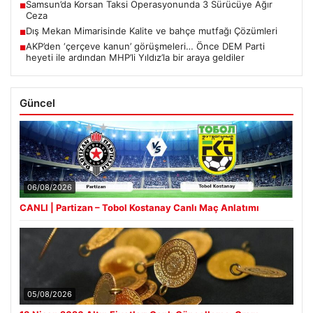
Samsun’da Korsan Taksi Operasyonunda 3 Sürücüye Ağır
■
Ceza
Dış Mekan Mimarisinde Kalite ve bahçe mutfağı Çözümleri
■
AKP’den ‘çerçeve kanun’ görüşmeleri… Önce DEM Parti
■
heyeti ile ardından MHP’li Yıldız’la bir araya geldiler
Güncel
06/08/2026
CANLI | Partizan – Tobol Kostanay Canlı Maç Anlatımı
05/08/2026