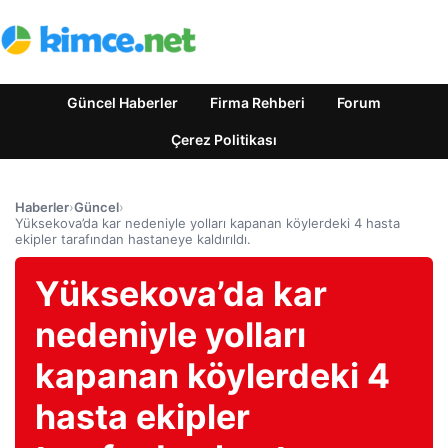
Güncel Haberler
Firma Rehberi
Forum
Çerez Politikası
Haberler
›
Güncel
›
Yüksekova’da kar nedeniyle yolları kapanan köylerdeki 4 hasta
ekipler tarafından hastaneye kaldırıldı.
Yüksekova’da kar
nedeniyle yolları
kapanan köylerdeki 4
hasta ekipler