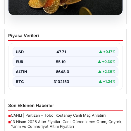
05.08.2026
13 Nisan 2026 Altın Fiyatları Canlı
Piyasa Verileri
Güncelleme: Gram, Çeyrek, Yarım ve
Cumhuriyet Altını Fiyatları
USD
47.71
▲ +0.17%
Altın piyasalarda hafta başında tansiyon yükseldi. ABD
ile İran arasında yürütülen barış görüşmelerinden
EUR
55.19
▲ +0.30%
beklenen…
ALTIN
6648.0
▲ +2.39%
BTC
3102153
▲ +1.24%
Son Eklenen Haberler
CANLI | Partizan – Tobol Kostanay Canlı Maç Anlatımı
■
13 Nisan 2026 Altın Fiyatları Canlı Güncelleme: Gram, Çeyrek,
■
Yarım ve Cumhuriyet Altını Fiyatları