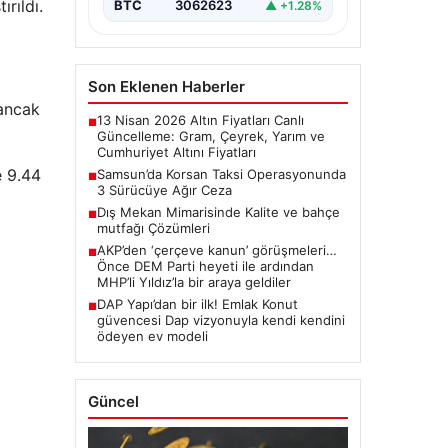
rıldı.
BTC
3062623
▲ +1.28%
Son Eklenen Haberler
 ancak
13 Nisan 2026 Altın Fiyatları Canlı
■
Güncelleme: Gram, Çeyrek, Yarım ve
Cumhuriyet Altını Fiyatları
e 9.44
Samsun’da Korsan Taksi Operasyonunda
■
3 Sürücüye Ağır Ceza
Dış Mekan Mimarisinde Kalite ve bahçe
■
mutfağı Çözümleri
AKP’den ‘çerçeve kanun’ görüşmeleri…
■
Önce DEM Parti heyeti ile ardından
MHP’li Yıldız’la bir araya geldiler
DAP Yapı’dan bir ilk! Emlak Konut
■
güvencesi Dap vizyonuyla kendi kendini
ödeyen ev modeli
Güncel