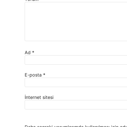
Ad
*
E-posta
*
İnternet sitesi
Daha sonraki yorumlarımda kullanılması için adı