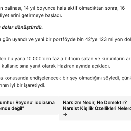
n balinası, 14 yıl boyunca hala aktif olmadıktan sonra, 16
iyetlerini getirmeye başladı.
 dolar dönüştürdü.
ynı gün uyandı ve yeni bir portföyde bin 42'ye 123 milyon do
'den bu yana 10.000'den fazla bitcoin satan ve kurumların a
X kullanıcısına yanıt olarak Haziran ayında açıkladı.
atma konusunda endişelenecek bir şey olmadığını söyledi, çün
ın iyi bir işaretiydi.
umhur Reyonu’ iddiasına
Narsizm Nedir, Ne Demektir?
emde değil”
Narsist Kişilik Özellikleri Neler
→