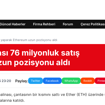
Güncel Haberler
Firma Rehberi
Forum
Çerez Politikas
tış yaparak Ethereum uzun pozisyonu aldı
ası 76 milyonluk satış
un pozisyonu aldı
Paylaş:
5 23:20
Twitter
Facebook
WhatsApp
Reddit
Pinte
alinası, çantasının bir kısmını sattı ve Ether (ETH) üzerinde
larına katıldı.