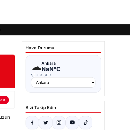
ı
Hava Durumu
☁
Ankara
NaN°C
ŞEHIR SEÇ
rest
Bizi Takip Edin
 uzun