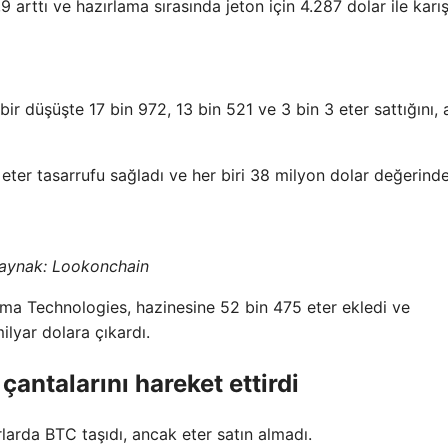
rttı ve hazırlama sırasında jeton için 4.287 dolar ile karıştı
ir düşüşte 17 bin 972, 13 bin 521 ve 3 bin 3 eter sattığını,
eter tasarrufu sağladı ve her biri 38 milyon dolar değerind
aynak:
Lookonchain
ırma Technologies, hazinesine 52 bin 475 eter ekledi ve
milyar dolara çıkardı.
çantalarını hareket ettirdi
rlarda BTC taşıdı, ancak eter satın almadı.