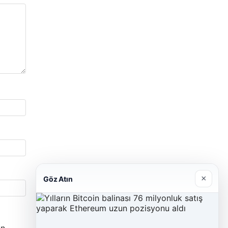
×
Göz Atın
n.