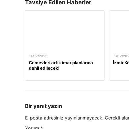
Tavsiye Edilen Haberler
14/12/2025
13/12/20
Cemevleri artık imar planlarına
İzmir Kö
dahil edilecek!
Bir yanıt yazın
E-posta adresiniz yayınlanmayacak.
Gerekli ala
Yorum
*