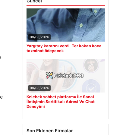
Güncel
08/08/2026
Yargıtay kararını verdi. Ter kokan koca
tazminat ödeyecek
e
08/08/2026
de
Kelebek sohbet platformu İle Sanal
İletişimin Sertifikalı Adresi Ve Chat
Deneyimi
Son Eklenen Firmalar