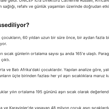
 hale geldi. UNICEF İcra Direktörü Catherine Russell, Africa
ın sağlığı, refahı ve günlük yaşamları üzerinde doğrudan etki
ssediliyor?
ocukların, 60 yıldan uzun bir süre önce, bir aydan fazla bi
yor.
ı sıcak günlerin ortalama sayısı şu anda 165'e ulaştı. Para
çıktı.
rta ve Batı Afrika'daki çocuklardır. Yapılan analize göre, ya
arın üçte birinden fazlası her yıl aşırı sıcaklıklara maruz k
uklar yılın ortalama 195 gününü aşırı sıcak olarak değerlendi
a ve Karayipler'de yaşayan 48 milyon çocuk aşırı sıcaklard