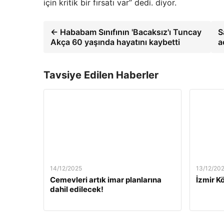
için kritik bir fırsatı var” dedi. diyor.
← Hababam Sınıfının 'Bacaksız'ı Tuncay
S
Akça 60 yaşında hayatını kaybetti
a
Tavsiye Edilen Haberler
14/12/2025
13/12/20
Cemevleri artık imar planlarına
İzmir Kö
dahil edilecek!