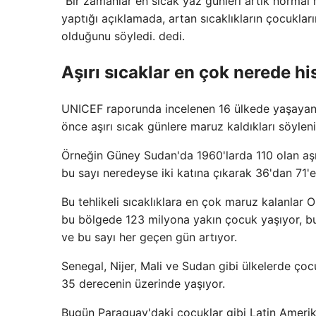
“Bir zamanlar en sıcak yaz günleri artık normal
yaptığı açıklamada, artan sıcaklıkların çocuklar
olduğunu söyledi. dedi.
Aşırı sıcaklar en çok nerede hi
UNICEF raporunda incelenen 16 ülkede yaşayan ç
önce aşırı sıcak günlere maruz kaldıkları söyleni
Örneğin Güney Sudan'da 1960'larda 110 olan aşır
bu sayı neredeyse iki katına çıkarak 36'dan 71'e 
Bu tehlikeli sıcaklıklara en çok maruz kalanlar O
bu bölgede 123 milyona yakın çocuk yaşıyor, bunl
ve bu sayı her geçen gün artıyor.
Senegal, Nijer, Mali ve Sudan gibi ülkelerde çoc
35 derecenin üzerinde yaşıyor.
Bugün Paraguay'daki çocuklar gibi Latin Amerik