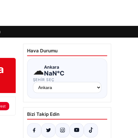
ı
Hava Durumu
a
☁
Ankara
NaN°C
ŞEHIR SEÇ
rest
Bizi Takip Edin