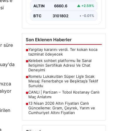
News'e
Sanal ortamında insanların güvenli
bir biçimde iletişim kurması ciddi
ALTIN
6660.6
▲ +2.59%
si
bir hassasiyet ifade etmektedir.
Halen…
BTC
3101802
• -0.01%
Son Eklenen Haberler
r süre
Yargıtay kararını verdi. Ter kokan koca
■
tazminat ödeyecek
Kelebek sohbet platformu İle Sanal
■
guay'da
İletişimin Sertifikalı Adresi Ve Chat
Deneyimi
Romelu Lukaku’dan Süper Lig’e Sıcak
■
Mesaj: Fenerbahçe ve Beşiktaş’a Teklif
lnızca
Sunuldu
alıyor
CANLI | Partizan – Tobol Kostanay Canlı
■
Maç Anlatımı
13 Nisan 2026 Altın Fiyatları Canlı
■
Güncelleme: Gram, Çeyrek, Yarım ve
rilen
Cumhuriyet Altını Fiyatları
a