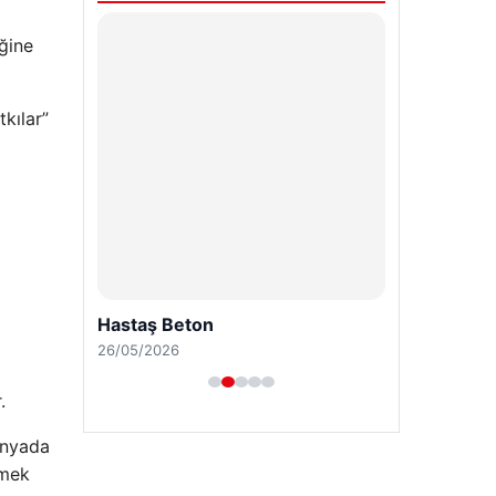
Hastaş Beton
iğine
26/05/2026
kılar”
.
ünyada
çmek