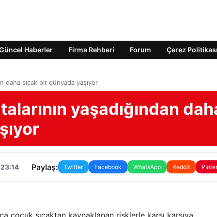
Güncel Haberler
Firma Rehberi
Forum
Çerez Politikas
an daha sıcak bir dünyada yaşıyor
atalarının yaşadığından dah
şıyor
Paylaş:
 23:14
Twitter
Facebook
WhatsApp
Reddit
Pinte
ca çocuk sıcaktan kaynaklanan risklerle karşı karşıya.