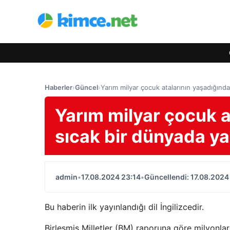
Haberler
›
Güncel
›
Yarım milyar çocuk atalarının yaşadığınd
Yarım milyar çocuk 
sıcak bir dünyada ya
admin
•
17.08.2024 23:14
•
Güncellendi: 17.08.2024
Bu haberin ilk yayınlandığı dil İngilizcedir.
Birleşmiş Milletler (BM) raporuna göre milyonlar