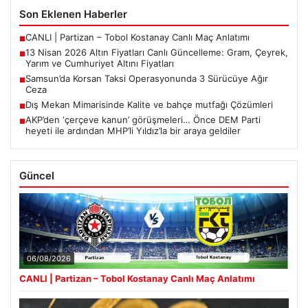
Son Eklenen Haberler
CANLI | Partizan – Tobol Kostanay Canlı Maç Anlatımı
■
13 Nisan 2026 Altın Fiyatları Canlı Güncelleme: Gram, Çeyrek,
■
Yarım ve Cumhuriyet Altını Fiyatları
Samsun’da Korsan Taksi Operasyonunda 3 Sürücüye Ağır
■
Ceza
Dış Mekan Mimarisinde Kalite ve bahçe mutfağı Çözümleri
■
AKP’den ‘çerçeve kanun’ görüşmeleri… Önce DEM Parti
■
heyeti ile ardından MHP’li Yıldız’la bir araya geldiler
Güncel
06/08/2026
CANLI | Partizan – Tobol Kostanay Canlı Maç Anlatımı