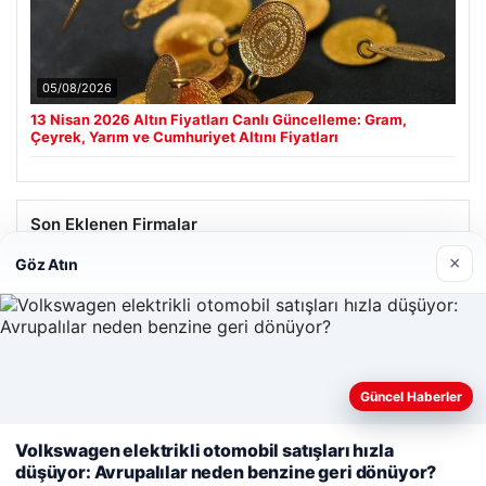
05/08/2026
13 Nisan 2026 Altın Fiyatları Canlı Güncelleme: Gram,
Çeyrek, Yarım ve Cumhuriyet Altını Fiyatları
Son Eklenen Firmalar
×
Göz Atın
Hastaş Beton
26/05/2026
Güncel Haberler
Web sitemizi nasıl kullandığınızı daha iyi anlayabilmek,
deneyiminizi kişiselleştirmek ve geliştirmek amacıyla çerezler
Volkswagen elektrikli otomobil satışları hızla
kullanıyoruz.
Çerez Politikamız
düşüyor: Avrupalılar neden benzine geri dönüyor?
© 2026 Kimce – Güncel Haberler