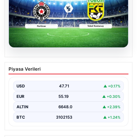
06.08.2026
CANLI | Partizan – Tobol Kostanay Canlı
Piyasa Verileri
Maç Anlatımı
USD
47.71
▲ +0.17%
EUR
55.19
▲ +0.30%
ALTIN
6648.0
▲ +2.39%
BTC
3102153
▲ +1.24%