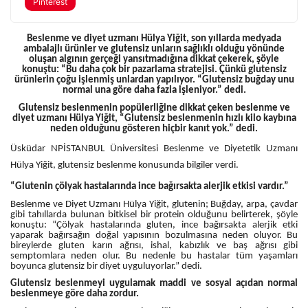
Pinterest
Beslenme ve diyet uzmanı Hülya Yiğit, son yıllarda medyada
ambalajlı ürünler ve glutensiz unların sağlıklı olduğu yönünde
oluşan algının gerçeği yansıtmadığına dikkat çekerek, şöyle
konuştu: “Bu daha çok bir pazarlama stratejisi. Çünkü glutensiz
ürünlerin çoğu işlenmiş unlardan yapılıyor. “Glutensiz buğday unu
normal una göre daha fazla işleniyor.” dedi.
Glutensiz beslenmenin popülerliğine dikkat çeken beslenme ve
diyet uzmanı Hülya Yiğit, “Glutensiz beslenmenin hızlı kilo kaybına
neden olduğunu gösteren hiçbir kanıt yok.” dedi.
Üsküdar NPİSTANBUL Üniversitesi Beslenme ve Diyetetik Uzmanı
Hülya Yiğit, glutensiz beslenme konusunda bilgiler verdi.
“Glutenin çölyak hastalarında ince bağırsakta alerjik etkisi vardır.”
Beslenme ve Diyet Uzmanı Hülya Yiğit, glutenin; Buğday, arpa, çavdar
gibi tahıllarda bulunan bitkisel bir protein olduğunu belirterek, şöyle
konuştu: “Çölyak hastalarında gluten, ince bağırsakta alerjik etki
yaparak bağırsağın doğal yapısının bozulmasına neden oluyor. Bu
bireylerde gluten karın ağrısı, ishal, kabızlık ve baş ağrısı gibi
semptomlara neden olur. Bu nedenle bu hastalar tüm yaşamları
boyunca glutensiz bir diyet uyguluyorlar.” dedi.
Glutensiz beslenmeyi uygulamak maddi ve sosyal açıdan normal
beslenmeye göre daha zordur.