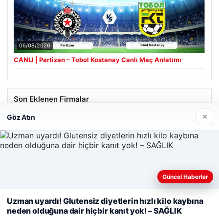
06/08/2026
CANLI | Partizan – Tobol Kostanay Canlı Maç Anlatımı
Son Eklenen Firmalar
×
Göz Atın
Güncel Haberler
Web sitemizi nasıl kullandığınızı daha iyi anlayabilmek,
deneyiminizi kişiselleştirmek ve geliştirmek amacıyla çerezler
Uzman uyardı! Glutensiz diyetlerin hızlı kilo kaybına
kullanıyoruz.
Çerez Politikamız
neden olduğuna dair hiçbir kanıt yok! – SAĞLIK
Reddet
Kabul Et