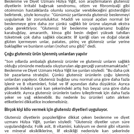
Beslenme ve Diyet Uzmanı Hülya Yiğit, son araştırmaların glutensiz
diyetlerin irritabl bağırsak sendromu, otizm ve fibromiyalji gibi
otoimmün hastalıklarda olumlu sonuçlar verebileceğini gösterdiğini
belirterek, şöyle konuştu: “Günümüz şartlarında glutensiz beslenmeyi
uygulamak bir zorunluluktur. Maddi ve sosyal açıdan normal bir
beslenmeye göre daha zor çünkü sağlıklı bir ürüne ulaşmak ekstra
çaba gerektiriyor. “Glutensiz bir beslenme uygularsanız buğday
karabuğday, amaranth, kinoa gibi besin değeri yüksek tahılları
tüketmek çok daha sağlıklı olacaktır. lif içeriği olan ve doğal olarak
glüten içermeyen unlar, patates, pirinç ve glütensiz unlar yerine
baklagiller ve bunların unları (nohut unu gibi)” dedi.
Çoğu glutensiz ürün işlenmiş unlardan yapılır
“Son yıllarda ambalajlı glutensiz ürünler ve glutensiz unların sağlıklı
olduğu yönünde medyada oluşturulan algı gerçeği yansıtmamaktadır.”
Beslenme ve Diyet Uzmanı Hülya Yiğit ise şunları söyledi: “Bu daha çok
bir pazarlama stratejisi. Çünkü glutensiz ürünlerin çoğu işlenmiş
unlardan yapılıyor. Glutensiz buğday unu normal una göre daha fazla
işlenir ve B vitaminleri, folat ve lif açısından daha düşüktür. Ayrıca
glisemik indeksi yani kan şekerindeki artış hızı beyaz una göre daha
yüksektir. Ayrıca glutensiz ürünlerin tadını iyileştirmek için daha fazla
şeker ve yağ eklenebilir. Bu nedenle bu ürünleri satın alırken
etiketlerini dikkatlice incelemelisiniz.
Birçok kişi kilo vermek için glutensiz diyetleri uyguluyor.
Glutensiz diyetlerin popülerliğine dikkat çeken beslenme ve diyet
uzmanı Hülya Yiğit, şunları söyledi: “Glutensiz diyetler uzun süre
uygulandığında; Folik asit, B vitamini, kalsiyum ve demir gibi vitamin
ve mineral eksikliklerine, lif eksikliği nedeniyle kan şekerinde