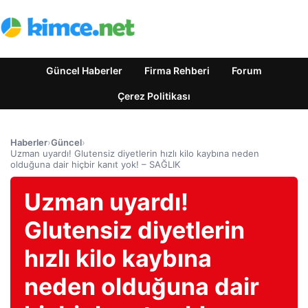
Güncel Haberler
Firma Rehberi
Forum
Çerez Politikası
Haberler
›
Güncel
›
Uzman uyardı! Glutensiz diyetlerin hızlı kilo kaybına neden
olduğuna dair hiçbir kanıt yok! – SAĞLIK
Uzman uyardı!
Glutensiz diyetlerin
hızlı kilo kaybına
neden olduğuna dair