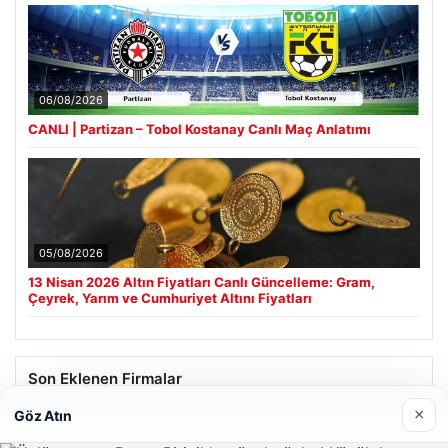
06/08/2026
CANLI | Partizan – Tobol Kostanay Canlı Maç Anlatımı
05/08/2026
13 Nisan 2026 Altın Fiyatları Canlı Güncelleme: Gram,
Çeyrek, Yarım ve Cumhuriyet Altını Fiyatları
Son Eklenen Firmalar
×
Göz Atın