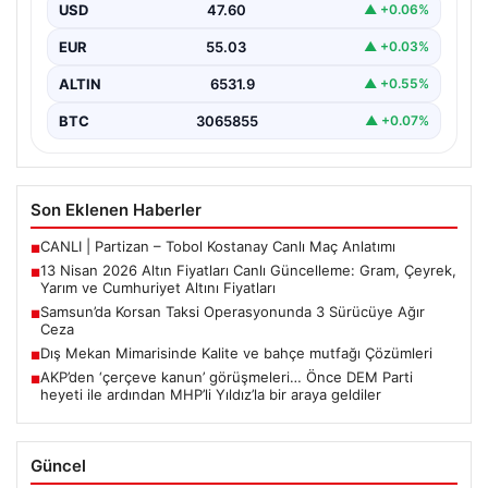
USD
47.60
▲ +0.06%
Altın piyasalarda hafta başında tansiyon yükseldi. ABD
ile İran arasında yürütülen barış görüşmelerinden
EUR
55.03
▲ +0.03%
beklenen…
ALTIN
6531.9
▲ +0.55%
BTC
3065855
▲ +0.07%
Son Eklenen Haberler
CANLI | Partizan – Tobol Kostanay Canlı Maç Anlatımı
■
13 Nisan 2026 Altın Fiyatları Canlı Güncelleme: Gram, Çeyrek,
■
Yarım ve Cumhuriyet Altını Fiyatları
Samsun’da Korsan Taksi Operasyonunda 3 Sürücüye Ağır
■
Ceza
Dış Mekan Mimarisinde Kalite ve bahçe mutfağı Çözümleri
■
AKP’den ‘çerçeve kanun’ görüşmeleri… Önce DEM Parti
■
heyeti ile ardından MHP’li Yıldız’la bir araya geldiler
Güncel