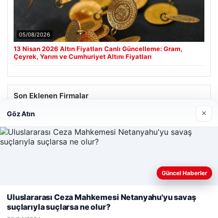
05/08/2026
13 Nisan 2026 Altın Fiyatları Canlı Güncelleme: Gram,
Çeyrek, Yarım ve Cumhuriyet Altını Fiyatları
Son Eklenen Firmalar
×
Göz Atın
Hastaş Beton
26/05/2026
Güncel Haberler
Web sitemizi nasıl kullandığınızı daha iyi anlayabilmek,
deneyiminizi kişiselleştirmek ve geliştirmek amacıyla çerezler
Uluslararası Ceza Mahkemesi Netanyahu'yu savaş
kullanıyoruz.
Çerez Politikamız
suçlarıyla suçlarsa ne olur?
© 2026 Kimce – Güncel Haberler
Reddet
Kabul Et