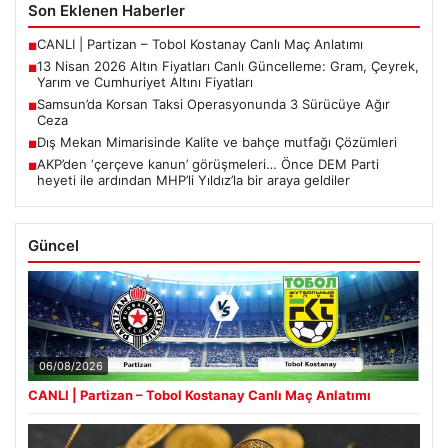
Son Eklenen Haberler
CANLI | Partizan – Tobol Kostanay Canlı Maç Anlatımı
■
13 Nisan 2026 Altın Fiyatları Canlı Güncelleme: Gram, Çeyrek,
■
Yarım ve Cumhuriyet Altını Fiyatları
Samsun’da Korsan Taksi Operasyonunda 3 Sürücüye Ağır
■
Ceza
Dış Mekan Mimarisinde Kalite ve bahçe mutfağı Çözümleri
■
AKP’den ‘çerçeve kanun’ görüşmeleri… Önce DEM Parti
■
heyeti ile ardından MHP’li Yıldız’la bir araya geldiler
Güncel
06/08/2026
CANLI | Partizan – Tobol Kostanay Canlı Maç Anlatımı