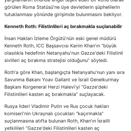
görülen Roma Statüsü'ne üye devletlerin şüphelilerin
tutuklanması yönünde girişimde bulunmasını bekliyor.
Kenneth Roth: Filistinlileri aç bırakmakla suçlanabilir
İnsan Hakları İzleme Örgütü'nün eski genel müdürü
Kenneth Roth, ICC Başsavcısı Karim Khan'ın “büyük
olasılıkla hedefinin Netanyahu'nun Gazze'deki Filistinli
sivilleri aç bırakma stratejisi olduğunu” söyledi.
Roth'a göre Khan, başlangıçta Netanyahu'nun yanı sıra
Savunma Bakanı Yoav Gallant ve İsrail Genelkurmay
Başkanı Korgeneral Herzi Halevi'yi “Gazze'deki
Filistinlileri kasten aç bırakmakla” suçlayacak.
Rusya lideri Vladimir Putin ve Rus çocuk hakları
komiseri'nin Ukraynalı çocukları “kaçırmakla”
suçlanmasına atıfta bulunan Roth, Khan'ın İsrailli
yetkilileri “Gazze'deki Filistinlileri kasten aç