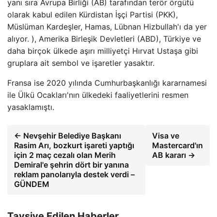
yanı sıra Avrupa Birliği (AB) tarafından terör örgütü
olarak kabul edilen Kürdistan İşçi Partisi (PKK),
Müslüman Kardeşler, Hamas, Lübnan Hizbullah'ı da yer
alıyor. ), Amerika Birleşik Devletleri (ABD), Türkiye ve
daha birçok ülkede aşırı milliyetçi Hırvat Ustaşa gibi
gruplara ait sembol ve işaretler yasaktır.
Fransa ise 2020 yılında Cumhurbaşkanlığı kararnamesi
ile Ülkü Ocakları'nın ülkedeki faaliyetlerini resmen
yasaklamıştı.
← Nevşehir Belediye Başkanı
Visa ve
Rasim Arı, bozkurt işareti yaptığı
Mastercard'ın
için 2 maç cezalı olan Merih
AB kararı →
Demiral'e şehrin dört bir yanına
reklam panolarıyla destek verdi –
GÜNDEM
Tavsiye Edilen Haberler