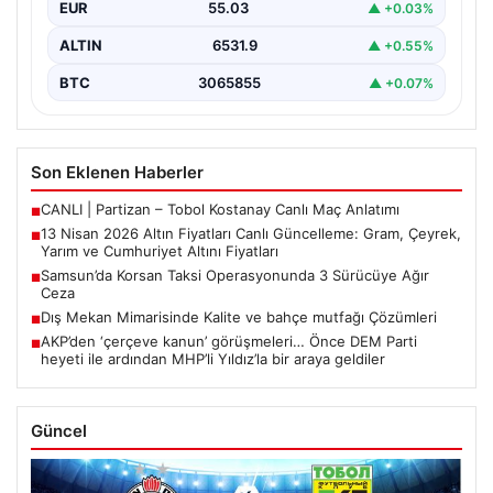
EUR
55.03
▲ +0.03%
beklenen…
ALTIN
6531.9
▲ +0.55%
BTC
3065855
▲ +0.07%
Son Eklenen Haberler
CANLI | Partizan – Tobol Kostanay Canlı Maç Anlatımı
■
13 Nisan 2026 Altın Fiyatları Canlı Güncelleme: Gram, Çeyrek,
■
Yarım ve Cumhuriyet Altını Fiyatları
Samsun’da Korsan Taksi Operasyonunda 3 Sürücüye Ağır
■
Ceza
Dış Mekan Mimarisinde Kalite ve bahçe mutfağı Çözümleri
■
AKP’den ‘çerçeve kanun’ görüşmeleri… Önce DEM Parti
■
heyeti ile ardından MHP’li Yıldız’la bir araya geldiler
Güncel