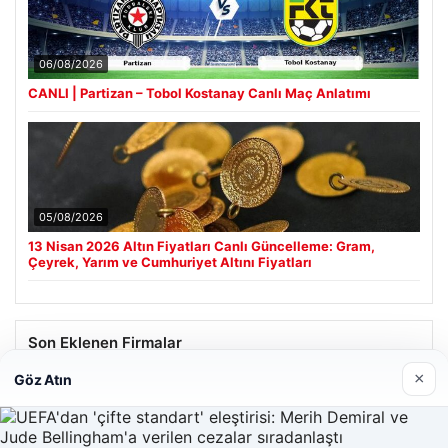
06/08/2026
CANLI | Partizan – Tobol Kostanay Canlı Maç Anlatımı
05/08/2026
13 Nisan 2026 Altın Fiyatları Canlı Güncelleme: Gram,
Çeyrek, Yarım ve Cumhuriyet Altını Fiyatları
Son Eklenen Firmalar
×
Göz Atın
Hastaş Beton
26/05/2026