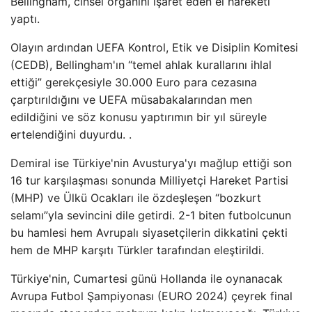
Bellingham, cinsel organını işaret eden el hareketi
yaptı.
Olayın ardından UEFA Kontrol, Etik ve Disiplin Komitesi
(CEDB), Bellingham'ın “temel ahlak kurallarını ihlal
ettiği” gerekçesiyle 30.000 Euro para cezasına
çarptırıldığını ve UEFA müsabakalarından men
edildiğini ve söz konusu yaptırımın bir yıl süreyle
ertelendiğini duyurdu. .
Demiral ise Türkiye'nin Avusturya'yı mağlup ettiği son
16 tur karşılaşması sonunda Milliyetçi Hareket Partisi
(MHP) ve Ülkü Ocakları ile özdeşleşen “bozkurt
selamı”yla sevincini dile getirdi. 2-1 biten futbolcunun
bu hamlesi hem Avrupalı ​​siyasetçilerin dikkatini çekti
hem de MHP karşıtı Türkler tarafından eleştirildi.
Türkiye'nin, Cumartesi günü Hollanda ile oynanacak
Avrupa Futbol Şampiyonası (EURO 2024) çeyrek final