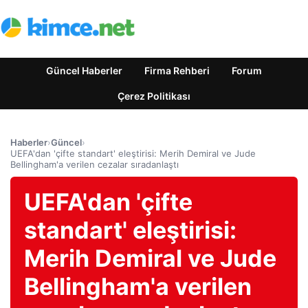
Güncel Haberler
Firma Rehberi
Forum
Çerez Politikası
Haberler
›
Güncel
›
UEFA'dan 'çifte standart' eleştirisi: Merih Demiral ve Jude
Bellingham'a verilen cezalar sıradanlaştı
UEFA'dan 'çifte
standart' eleştirisi:
Merih Demiral ve Jude
Bellingham'a verilen