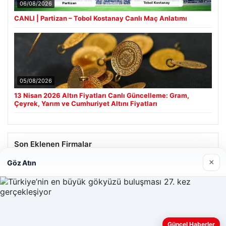
06/08/2026
CANLI | Partizan – Tobol Kostanay Canlı Maç Anlatımı
05/08/2026
13 Nisan 2026 Altın Fiyatları Canlı Güncelleme: Gram,
Çeyrek, Yarım ve Cumhuriyet Altını Fiyatları
Son Eklenen Firmalar
×
Göz Atın
Hastaş Beton
26/05/2026
Güncel Haberler