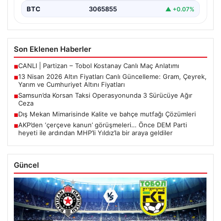
BTC
3065855
▲ +0.07%
Son Eklenen Haberler
CANLI | Partizan – Tobol Kostanay Canlı Maç Anlatımı
■
13 Nisan 2026 Altın Fiyatları Canlı Güncelleme: Gram, Çeyrek,
■
Yarım ve Cumhuriyet Altını Fiyatları
Samsun’da Korsan Taksi Operasyonunda 3 Sürücüye Ağır
■
Ceza
Dış Mekan Mimarisinde Kalite ve bahçe mutfağı Çözümleri
■
AKP’den ‘çerçeve kanun’ görüşmeleri… Önce DEM Parti
■
heyeti ile ardından MHP’li Yıldız’la bir araya geldiler
Güncel