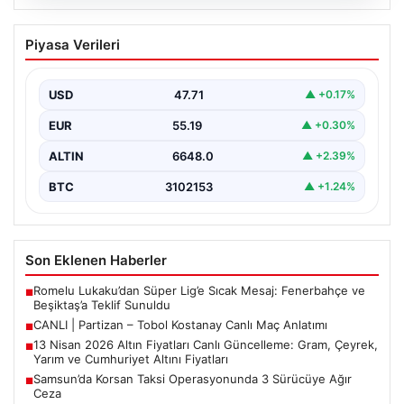
06.08.2026
CANLI | Partizan – Tobol Kostanay Canlı
Piyasa Verileri
Maç Anlatımı
USD
47.71
▲ +0.17%
EUR
55.19
▲ +0.30%
ALTIN
6648.0
▲ +2.39%
BTC
3102153
▲ +1.24%
Son Eklenen Haberler
Romelu Lukaku’dan Süper Lig’e Sıcak Mesaj: Fenerbahçe ve
■
Beşiktaş’a Teklif Sunuldu
CANLI | Partizan – Tobol Kostanay Canlı Maç Anlatımı
■
13 Nisan 2026 Altın Fiyatları Canlı Güncelleme: Gram, Çeyrek,
■
Yarım ve Cumhuriyet Altını Fiyatları
Samsun’da Korsan Taksi Operasyonunda 3 Sürücüye Ağır
■
Ceza