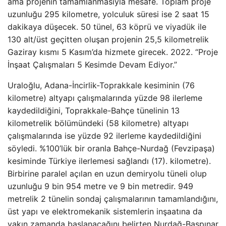
ama projenin tamamlanmasıyla mesafe. Toplam proje
uzunluğu 295 kilometre, yolculuk süresi ise 2 saat 15
dakikaya düşecek. 50 tünel, 63 köprü ve viyadük ile
130 alt/üst geçitten oluşan projenin 25,5 kilometrelik
Gaziray kısmı 5 Kasım’da hizmete girecek. 2022. “Proje
İnşaat Çalışmaları 5 Kesimde Devam Ediyor.”
Uraloğlu, Adana-İncirlik-Toprakkale kesiminin (76
kilometre) altyapı çalışmalarında yüzde 98 ilerleme
kaydedildiğini, Toprakkale-Bahçe tünelinin 13
kilometrelik bölümündeki (58 kilometre) altyapı
çalışmalarında ise yüzde 92 ilerleme kaydedildiğini
söyledi. %100’lük bir oranla Bahçe-Nurdağ (Fevzipaşa)
kesiminde Türkiye ilerlemesi sağlandı (17). kilometre).
Birbirine paralel açılan en uzun demiryolu tüneli olup
uzunluğu 9 bin 954 metre ve 9 bin metredir. 949
metrelik 2 tünelin sondaj çalışmalarının tamamlandığını,
üst yapı ve elektromekanik sistemlerin inşaatına da
yakın zamanda başlanacağını belirten Nurdağ-Başpınar