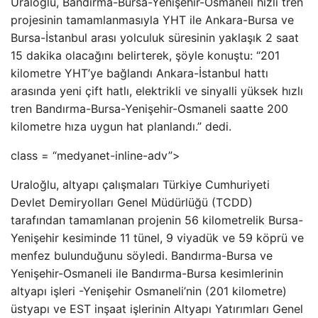
Uraloğlu, Bandırma-Bursa-Yenişehir-Osmaneli hızlı tren
projesinin tamamlanmasıyla YHT ile Ankara-Bursa ve
Bursa-İstanbul arası yolculuk süresinin yaklaşık 2 saat
15 dakika olacağını belirterek, şöyle konuştu: “201
kilometre YHT’ye bağlandı Ankara-İstanbul hattı
arasında yeni çift hatlı, elektrikli ve sinyalli yüksek hızlı
tren Bandırma-Bursa-Yenişehir-Osmaneli saatte 200
kilometre hıza uygun hat planlandı.” dedi.
class = “medyanet-inline-adv”>
Uraloğlu, altyapı çalışmaları Türkiye Cumhuriyeti
Devlet Demiryolları Genel Müdürlüğü (TCDD)
tarafından tamamlanan projenin 56 kilometrelik Bursa-
Yenişehir kesiminde 11 tünel, 9 viyadük ve 59 köprü ve
menfez bulunduğunu söyledi. Bandırma-Bursa ve
Yenişehir-Osmaneli ile Bandırma-Bursa kesimlerinin
altyapı işleri -Yenişehir Osmaneli’nin (201 kilometre)
üstyapı ve EST inşaat işlerinin Altyapı Yatırımları Genel