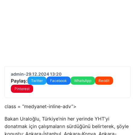
admin
•
29.12.2024 13:20
Paylaş:
Twitter
Facebook
WhatsApp
Reddit
Pinterest
class = “medyanet-inline-adv”>
Bakan Uraloğlu, Türkiye’nin her yerinde YHT’yi
donatmak için çalışmaların sürdüğünü belirterek, şöyle
konuştu: Ankara-İstanbul, Ankara-Konya, Ankara-