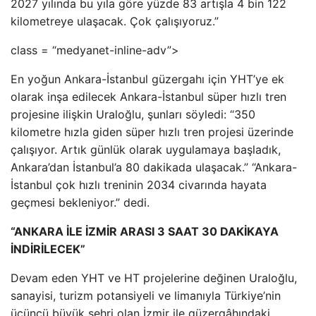
2027 yılında bu yıla göre yüzde 83 artışla 4 bin 122
kilometreye ulaşacak. Çok çalışıyoruz.”
class = “medyanet-inline-adv”>
En yoğun Ankara-İstanbul güzergahı için YHT’ye ek
olarak inşa edilecek Ankara-İstanbul süper hızlı tren
projesine ilişkin Uraloğlu, şunları söyledi: “350
kilometre hızla giden süper hızlı tren projesi üzerinde
çalışıyor. Artık günlük olarak uygulamaya başladık,
Ankara’dan İstanbul’a 80 dakikada ulaşacak.” “Ankara-
İstanbul çok hızlı treninin 2034 civarında hayata
geçmesi bekleniyor.” dedi.
“ANKARA İLE İZMİR ARASI 3 SAAT 30 DAKİKAYA
İNDİRİLECEK”
Devam eden YHT ve HT projelerine değinen Uraloğlu,
sanayisi, turizm potansiyeli ve limanıyla Türkiye’nin
üçüncü büyük şehri olan İzmir ile güzergâhındaki