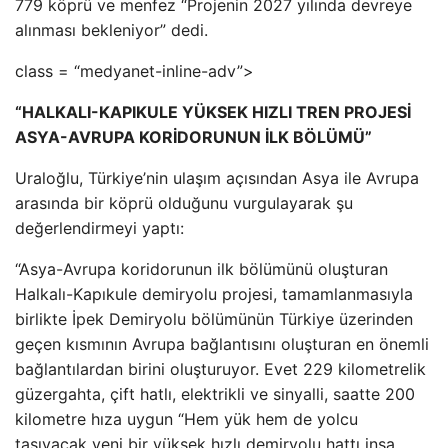
779 köprü ve menfez “Projenin 2027 yılında devreye
alınması bekleniyor” dedi.
class = “medyanet-inline-adv”>
“HALKALI-KAPIKULE YÜKSEK HIZLI TREN PROJESİ
ASYA-AVRUPA KORİDORUNUN İLK BÖLÜMÜ”
Uraloğlu, Türkiye’nin ulaşım açısından Asya ile Avrupa
arasında bir köprü olduğunu vurgulayarak şu
değerlendirmeyi yaptı:
“Asya-Avrupa koridorunun ilk bölümünü oluşturan
Halkalı-Kapıkule demiryolu projesi, tamamlanmasıyla
birlikte İpek Demiryolu bölümünün Türkiye üzerinden
geçen kısmının Avrupa bağlantısını oluşturan en önemli
bağlantılardan birini oluşturuyor. Evet 229 kilometrelik
güzergahta, çift hatlı, elektrikli ve sinyalli, saatte 200
kilometre hıza uygun “Hem yük hem de yolcu
taşıyacak yeni bir yüksek hızlı demiryolu hattı inşa