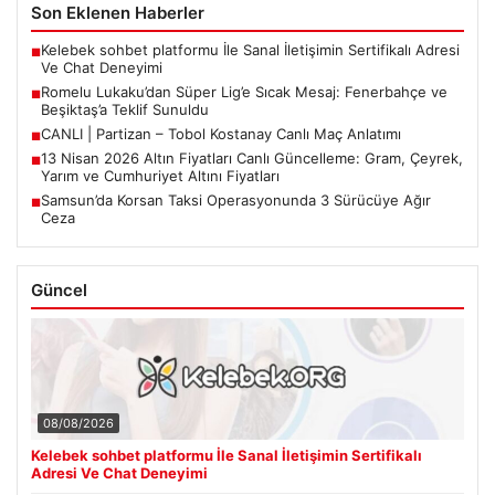
Son Eklenen Haberler
Kelebek sohbet platformu İle Sanal İletişimin Sertifikalı Adresi
■
Ve Chat Deneyimi
Romelu Lukaku’dan Süper Lig’e Sıcak Mesaj: Fenerbahçe ve
■
Beşiktaş’a Teklif Sunuldu
CANLI | Partizan – Tobol Kostanay Canlı Maç Anlatımı
■
13 Nisan 2026 Altın Fiyatları Canlı Güncelleme: Gram, Çeyrek,
■
Yarım ve Cumhuriyet Altını Fiyatları
Samsun’da Korsan Taksi Operasyonunda 3 Sürücüye Ağır
■
Ceza
Güncel
08/08/2026
Kelebek sohbet platformu İle Sanal İletişimin Sertifikalı
Adresi Ve Chat Deneyimi