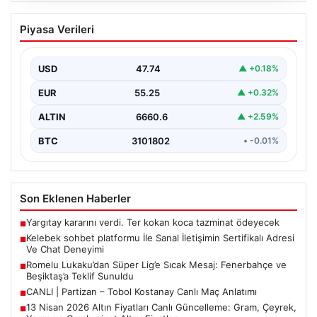
Kelebek sohbet platformu İle Sanal
Piyasa Verileri
İletişimin Sertifikalı Adresi Ve Chat
Deneyimi
USD
47.74
▲ +0.18%
Sanal ortamında insanların güvenli bir biçimde iletişim
kurması ciddi bir hassasiyet ifade etmektedir. Halen…
EUR
55.25
▲ +0.32%
ALTIN
6660.6
▲ +2.59%
BTC
3101802
• -0.01%
Son Eklenen Haberler
Yargıtay kararını verdi. Ter kokan koca tazminat ödeyecek
■
Kelebek sohbet platformu İle Sanal İletişimin Sertifikalı Adresi
■
Ve Chat Deneyimi
Romelu Lukaku’dan Süper Lig’e Sıcak Mesaj: Fenerbahçe ve
■
Beşiktaş’a Teklif Sunuldu
CANLI | Partizan – Tobol Kostanay Canlı Maç Anlatımı
■
13 Nisan 2026 Altın Fiyatları Canlı Güncelleme: Gram, Çeyrek,
■