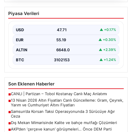
05.08.2026
13 Nisan 2026 Altın Fiyatları Canlı
Piyasa Verileri
Güncelleme: Gram, Çeyrek, Yarım ve
Cumhuriyet Altını Fiyatları
USD
47.71
▲ +0.17%
Altın piyasalarda hafta başında tansiyon yükseldi. ABD
ile İran arasında yürütülen barış görüşmelerinden
EUR
55.19
▲ +0.30%
beklenen…
ALTIN
6648.0
▲ +2.39%
BTC
3102153
▲ +1.24%
Son Eklenen Haberler
CANLI | Partizan – Tobol Kostanay Canlı Maç Anlatımı
■
13 Nisan 2026 Altın Fiyatları Canlı Güncelleme: Gram, Çeyrek,
■
Yarım ve Cumhuriyet Altını Fiyatları
Samsun’da Korsan Taksi Operasyonunda 3 Sürücüye Ağır
■
Ceza
Dış Mekan Mimarisinde Kalite ve bahçe mutfağı Çözümleri
■
AKP’den ‘çerçeve kanun’ görüşmeleri… Önce DEM Parti
■