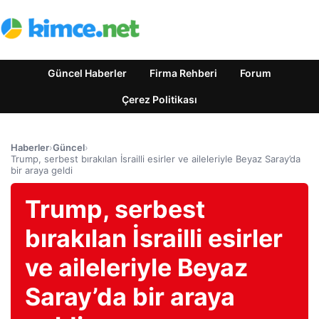
Güncel Haberler
Firma Rehberi
Forum
Çerez Politikası
Haberler
›
Güncel
›
Trump, serbest bırakılan İsrailli esirler ve aileleriyle Beyaz Saray’da
bir araya geldi
Trump, serbest
bırakılan İsrailli esirler
ve aileleriyle Beyaz
Saray’da bir araya