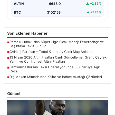
ALTIN
6648.0
▲ +2.39%
BTC
3102153
▲ +1.24%
Son Eklenen Haberler
Romelu Lukaku’dan Süper Lig’e Sıcak Mesaj: Fenerbahçe ve
■
Beşiktaş’a Teklif Sunuldu
CANLI | Partizan – Tobol Kostanay Canlı Maç Anlatımı
■
13 Nisan 2026 Altın Fiyatları Canlı Güncelleme: Gram, Çeyrek,
■
Yarım ve Cumhuriyet Altını Fiyatları
Samsun’da Korsan Taksi Operasyonunda 3 Sürücüye Ağır
■
Ceza
Dış Mekan Mimarisinde Kalite ve bahçe mutfağı Çözümleri
■
Güncel