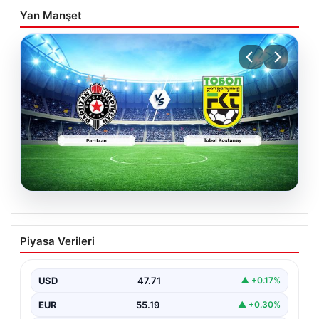
Yan Manşet
06.08.2026
CANLI | Partizan – Tobol Kostanay Canlı
Piyasa Verileri
Maç Anlatımı
USD
47.71
▲ +0.17%
EUR
55.19
▲ +0.30%