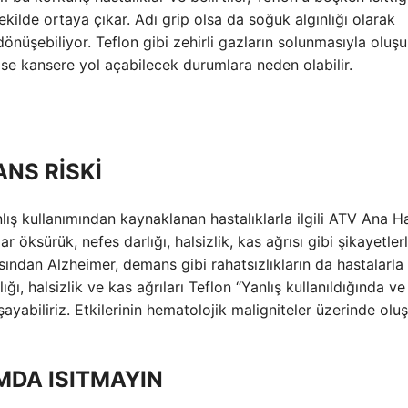
kilde ortaya çıkar. Adı grip olsa da soğuk algınlığı olarak
önüşebiliyor. Teflon gibi zehirli gazların solunmasıyla oluşu
zse kansere yol açabilecek durumlara neden olabilir.
NS RİSKİ
lış kullanımından kaynaklanan hastalıklarla ilgili ATV Ana H
 öksürük, nefes darlığı, halsizlik, kas ağrısı gibi şikayetler
çısından Alzheimer, demans gibi rahatsızlıkların da hastalarla
rlığı, halsizlik ve kas ağrıları Teflon “Yanlış kullanıldığında v
şayabiliriz. Etkilerinin hematolojik maligniteler üzerinde olu
MDA ISITMAYIN