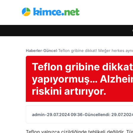
Haberler
›
Güncel
›
Teflon gribine dikkat! Meğer herkes aynı
Teflon gribine dikka
yapıyormuş… Alzhei
riskini artırıyor.
admin
•
29.07.2024 09:36
•
Güncellendi: 29.07.202
Teflon yalnızca çizildiğinde tehlikeli değildir. T