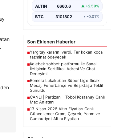
Sanal ortamında insanların güvenli
bir biçimde iletişim kurması ciddi
ALTIN
6660.6
▲ +2.59%
bir hassasiyet ifade etmektedir.
Halen…
BTC
3101802
• -0.01%
lay
latan
Son Eklenen Haberler
.
Yargıtay kararını verdi. Ter kokan koca
■
tazminat ödeyecek
Kelebek sohbet platformu İle Sanal
■
İletişimin Sertifikalı Adresi Ve Chat
Deneyimi
Romelu Lukaku’dan Süper Lig’e Sıcak
■
Mesaj: Fenerbahçe ve Beşiktaş’a Teklif
'den
Sunuldu
CANLI | Partizan – Tobol Kostanay Canlı
■
Maç Anlatımı
13 Nisan 2026 Altın Fiyatları Canlı
■
Güncelleme: Gram, Çeyrek, Yarım ve
Cumhuriyet Altını Fiyatları