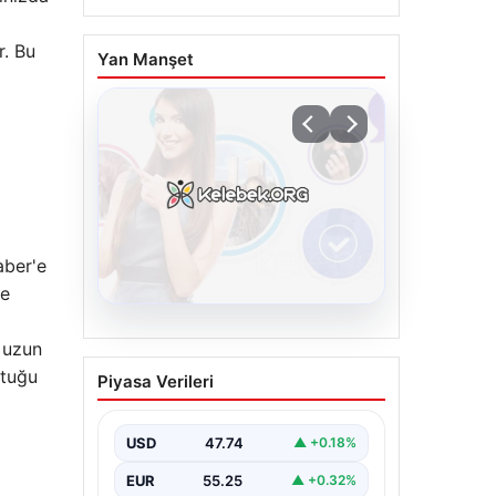
r. Bu
Yan Manşet
aber'e
le
08.08.2026
e uzun
Kelebek sohbet
ştuğu
Piyasa Verileri
platformu İle Sanal
İletişimin Sertifikalı
Adresi Ve Chat
USD
47.74
▲ +0.18%
Deneyimi
EUR
55.25
▲ +0.32%