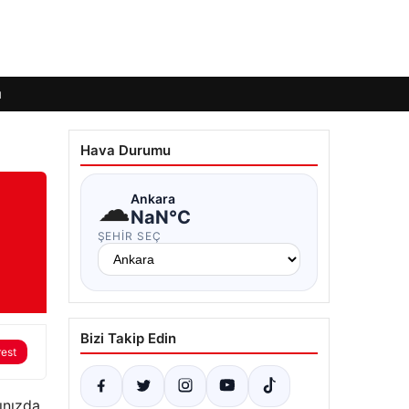
ı
Hava Durumu
☁
Ankara
NaN°C
ŞEHIR SEÇ
Bizi Takip Edin
rest
ğınızda