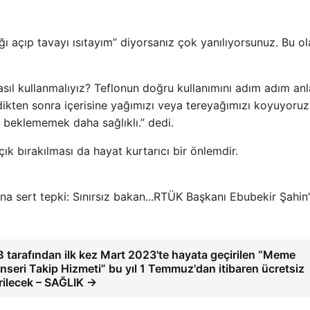
ğı açıp tavayı ısıtayım” diyorsanız çok yanılıyorsunuz. Bu o
sıl kullanmalıyız? Teflonun doğru kullanımını adım adım an
ikten sonra içerisine yağımızı veya tereyağımızı koyuyoruz
 beklememek daha sağlıklı.” dedi.
k bırakılması da hayat kurtarıcı bir önlemdir.
RTÜK Başkanı Ebubekir Şahin
B tarafından ilk kez Mart 2023'te hayata geçirilen “Meme
nseri Takip Hizmeti” bu yıl 1 Temmuz'dan itibaren ücretsiz
rilecek – SAĞLIK →