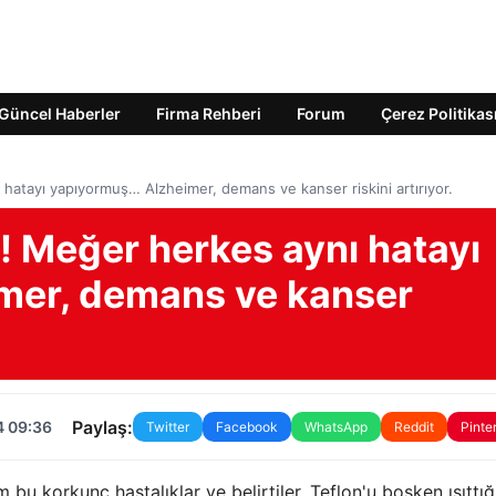
Güncel Haberler
Firma Rehberi
Forum
Çerez Politikas
 hatayı yapıyormuş… Alzheimer, demans ve kanser riskini artırıyor.
t! Meğer herkes aynı hatayı
mer, demans ve kanser
Paylaş:
4 09:36
Twitter
Facebook
WhatsApp
Reddit
Pinte
üm bu korkunç hastalıklar ve belirtiler, Teflon'u boşken ısıttı