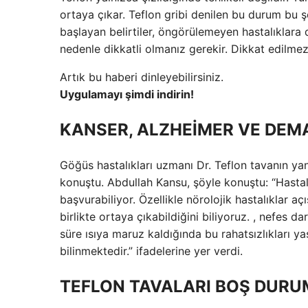
ortaya çıkar. Teflon gribi denilen bu durum bu şe
başlayan belirtiler, öngörülemeyen hastalıklara d
nedenle dikkatli olmanız gerekir. Dikkat edilme
Artık bu haberi dinleyebilirsiniz.
Uygulamayı şimdi indirin!
KANSER, ALZHEİMER VE DEMA
Göğüs hastalıkları uzmanı Dr. Teflon tavanın yan
konuştu. Abdullah Kansu, şöyle konuştu: “Hastalar
başvurabiliyor. Özellikle nörolojik hastalıklar a
birlikte ortaya çıkabildiğini biliyoruz. , nefes da
süre ısıya maruz kaldığında bu rahatsızlıkları ya
bilinmektedir.” ifadelerine yer verdi.
TEFLON TAVALARI BOŞ DURU