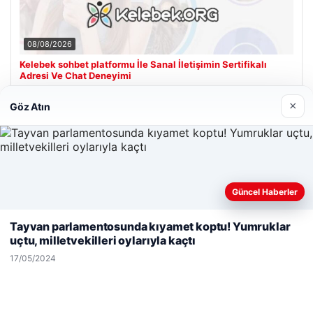
08/08/2026
Kelebek sohbet platformu İle Sanal İletişimin Sertifikalı
Adresi Ve Chat Deneyimi
×
Göz Atın
Son Eklenen Firmalar
Hastaş Beton
26/05/2026
Güncel Haberler
Web sitemizi nasıl kullandığınızı daha iyi anlayabilmek,
deneyiminizi kişiselleştirmek ve geliştirmek amacıyla çerezler
Tayvan parlamentosunda kıyamet koptu! Yumruklar
kullanıyoruz.
Çerez Politikamız
uçtu, milletvekilleri oylarıyla kaçtı
Reddet
Kabul Et
17/05/2024
© 2026 Kimce – Güncel Haberler