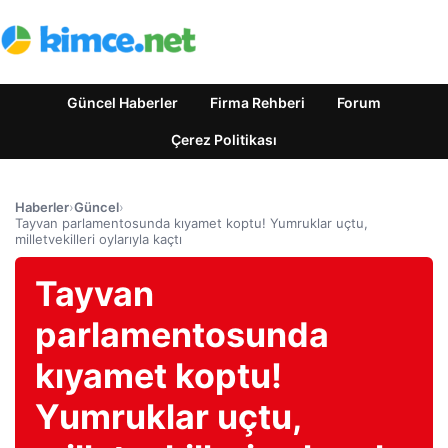
Güncel Haberler
Firma Rehberi
Forum
Çerez Politikası
Haberler
›
Güncel
›
Tayvan parlamentosunda kıyamet koptu! Yumruklar uçtu,
milletvekilleri oylarıyla kaçtı
Tayvan
parlamentosunda
kıyamet koptu!
Yumruklar uçtu,