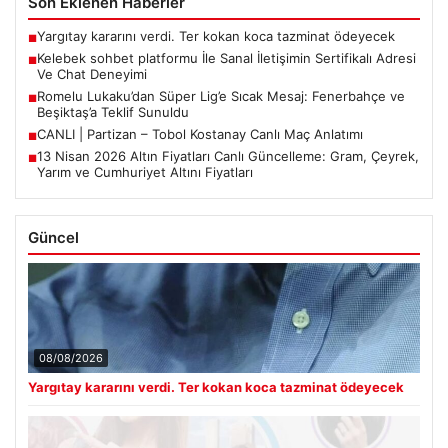
Son Eklenen Haberler
Yargıtay kararını verdi. Ter kokan koca tazminat ödeyecek
■
Kelebek sohbet platformu İle Sanal İletişimin Sertifikalı Adresi
■
Ve Chat Deneyimi
Romelu Lukaku’dan Süper Lig’e Sıcak Mesaj: Fenerbahçe ve
■
Beşiktaş’a Teklif Sunuldu
CANLI | Partizan – Tobol Kostanay Canlı Maç Anlatımı
■
13 Nisan 2026 Altın Fiyatları Canlı Güncelleme: Gram, Çeyrek,
■
Yarım ve Cumhuriyet Altını Fiyatları
Güncel
08/08/2026
Yargıtay kararını verdi. Ter kokan koca tazminat ödeyecek