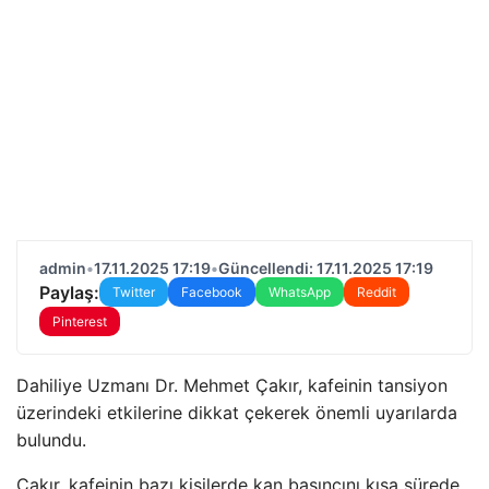
admin
•
17.11.2025 17:19
•
Güncellendi: 17.11.2025 17:19
Paylaş:
Twitter
Facebook
WhatsApp
Reddit
Pinterest
Dahiliye Uzmanı Dr. Mehmet Çakır, kafeinin tansiyon
üzerindeki etkilerine dikkat çekerek önemli uyarılarda
bulundu.
Çakır, kafeinin bazı kişilerde kan basıncını kısa sürede