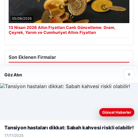
05/08/2026
13 Nisan 2026 Altın Fiyatları Canlı Güncelleme: Gram,
Çeyrek, Yarım ve Cumhuriyet Altını Fiyatları
Son Eklenen Firmalar
×
Göz Atın
Web sitemizi nasıl kullandığınızı daha iyi anlayabilmek,
Güncel Haberler
deneyiminizi kişiselleştirmek ve geliştirmek amacıyla çerezler
kullanıyoruz.
Çerez Politikamız
Tansiyon hastaları dikkat: Sabah kahvesi riskli olabilir!
Reddet
Kabul Et
17/11/2025