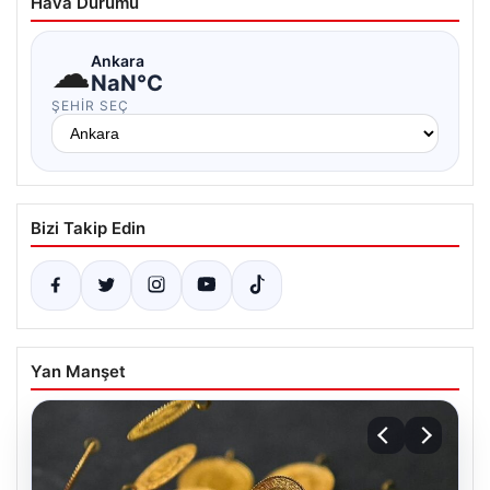
Hava Durumu
☁
Ankara
NaN°C
ŞEHIR SEÇ
Bizi Takip Edin
Yan Manşet