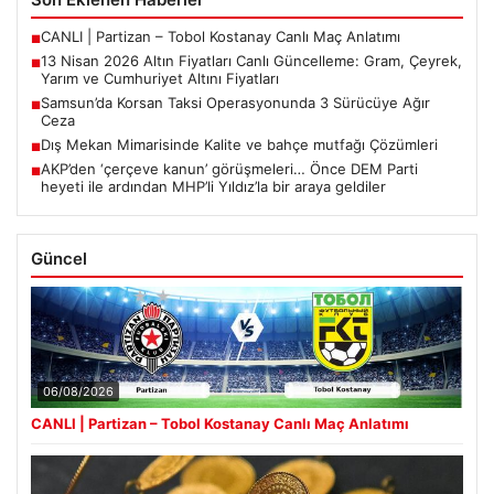
CANLI | Partizan – Tobol Kostanay Canlı Maç Anlatımı
■
13 Nisan 2026 Altın Fiyatları Canlı Güncelleme: Gram, Çeyrek,
■
Yarım ve Cumhuriyet Altını Fiyatları
Samsun’da Korsan Taksi Operasyonunda 3 Sürücüye Ağır
■
Ceza
Dış Mekan Mimarisinde Kalite ve bahçe mutfağı Çözümleri
■
AKP’den ‘çerçeve kanun’ görüşmeleri… Önce DEM Parti
■
heyeti ile ardından MHP’li Yıldız’la bir araya geldiler
Güncel
06/08/2026
CANLI | Partizan – Tobol Kostanay Canlı Maç Anlatımı