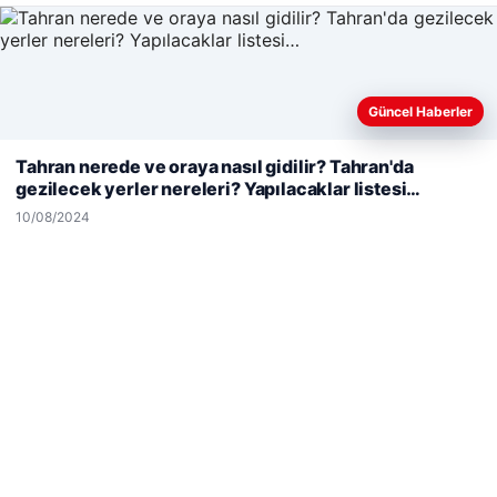
© 2026 Kimce – Güncel Haberler
Güncel Haberler
Web sitemizi nasıl kullandığınızı daha iyi anlayabilmek,
malta work and study
|
lemagrup.com.tr
deneyiminizi kişiselleştirmek ve geliştirmek amacıyla çerezler
Tahran nerede ve oraya nasıl gidilir? Tahran'da
cio
kullanıyoruz.
Çerez Politikamız
gezilecek yerler nereleri? Yapılacaklar listesi…
Reddet
Kabul Et
10/08/2024