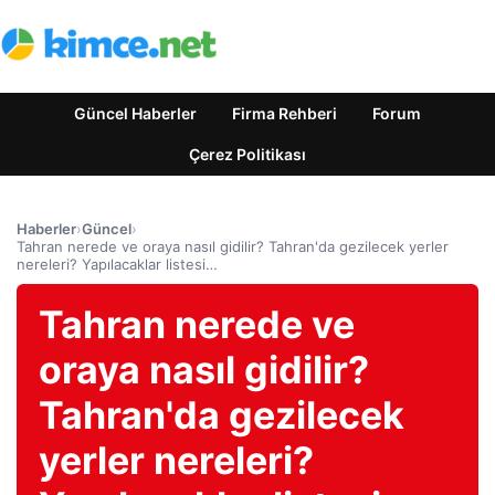
Güncel Haberler
Firma Rehberi
Forum
Çerez Politikası
Haberler
›
Güncel
›
Tahran nerede ve oraya nasıl gidilir? Tahran'da gezilecek yerler
nereleri? Yapılacaklar listesi…
Tahran nerede ve
oraya nasıl gidilir?
Tahran'da gezilecek
yerler nereleri?