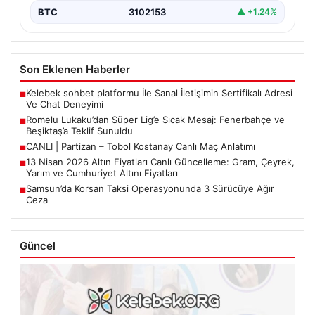
BTC
3102153
▲ +1.24%
Son Eklenen Haberler
Kelebek sohbet platformu İle Sanal İletişimin Sertifikalı Adresi
■
Ve Chat Deneyimi
Romelu Lukaku’dan Süper Lig’e Sıcak Mesaj: Fenerbahçe ve
■
Beşiktaş’a Teklif Sunuldu
CANLI | Partizan – Tobol Kostanay Canlı Maç Anlatımı
■
13 Nisan 2026 Altın Fiyatları Canlı Güncelleme: Gram, Çeyrek,
■
Yarım ve Cumhuriyet Altını Fiyatları
Samsun’da Korsan Taksi Operasyonunda 3 Sürücüye Ağır
■
Ceza
Güncel