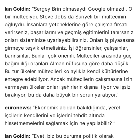
Ian Goldin:
“Sergey Brin olmasaydı Google olmazdı. O
bir mülteciydi. Steve Jobs da Suriyeli bir mültecinin
oğluydu. İnsanlara yeteneklerine göre çalışma fırsatı
verirseniz, başarılarını ve geçmiş eğitimlerini tanırsanız
onları sisteminize uyarlayabilirsiniz. Onları iş piyasasına
girmeye teşvik etmelisiniz. İşi öğrensinler, çalışsınlar,
barınsınlar. Bunlar çok önemli. Mülteciler arasında güç
bağımlılığı oranları Alman nüfusuna göre daha düşük.
Bu tür ülkeler mültecileri kolaylıkla kendi kültürlerine
entegre edebiliyor. Ancak mültecilerin çalışmasına izin
vermeyen ülkeler onları şehirlerin dışına itiyor ve işsiz
bırakıyor, bu da daha büyük bir sorun yaratıyor.”
euronews:
“Ekonomik açıdan bakıldığında, yerel
işçilerin kendilerini ve işlerini tehdit altında
hissetmemelerini sağlamak için ne yapılabilir? “
Ian Goldin:
“Evet, biz bu duruma politik olarak