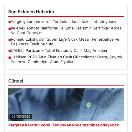
Son Eklenen Haberler
Yargıtay kararını verdi. Ter kokan koca tazminat ödeyecek
■
Kelebek sohbet platformu İle Sanal İletişimin Sertifikalı Adresi
■
Ve Chat Deneyimi
Romelu Lukaku’dan Süper Lig’e Sıcak Mesaj: Fenerbahçe ve
■
Beşiktaş’a Teklif Sunuldu
CANLI | Partizan – Tobol Kostanay Canlı Maç Anlatımı
■
13 Nisan 2026 Altın Fiyatları Canlı Güncelleme: Gram, Çeyrek,
■
Yarım ve Cumhuriyet Altını Fiyatları
Güncel
08/08/2026
Yargıtay kararını verdi. Ter kokan koca tazminat ödeyecek