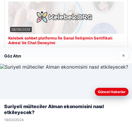
08/08/2026
Kelebek sohbet platformu İle Sanal İletişimin Sertifikalı
Adresi Ve Chat Deneyimi
×
Göz Atın
Son Eklenen Firmalar
Hastaş Beton
26/05/2026
Güncel Haberler
Web sitemizi nasıl kullandığınızı daha iyi anlayabilmek,
deneyiminizi kişiselleştirmek ve geliştirmek amacıyla çerezler
Suriyeli mülteciler Alman ekonomisini nasıl
kullanıyoruz.
Çerez Politikamız
etkileyecek?
Reddet
Kabul Et
19/04/2024