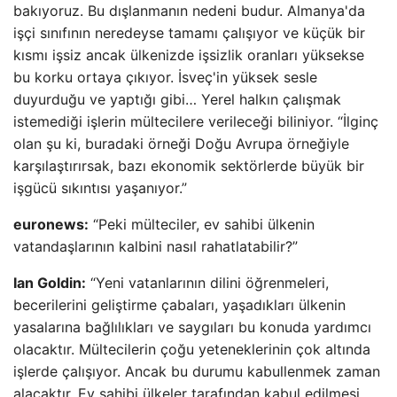
bakıyoruz. Bu dışlanmanın nedeni budur. Almanya'da
işçi sınıfının neredeyse tamamı çalışıyor ve küçük bir
kısmı işsiz ancak ülkenizde işsizlik oranları yüksekse
bu korku ortaya çıkıyor. İsveç'in yüksek sesle
duyurduğu ve yaptığı gibi… Yerel halkın çalışmak
istemediği işlerin mültecilere verileceği biliniyor. “İlginç
olan şu ki, buradaki örneği Doğu Avrupa örneğiyle
karşılaştırırsak, bazı ekonomik sektörlerde büyük bir
işgücü sıkıntısı yaşanıyor.”
euronews:
“Peki mülteciler, ev sahibi ülkenin
vatandaşlarının kalbini nasıl rahatlatabilir?”
Ian Goldin:
“Yeni vatanlarının dilini öğrenmeleri,
becerilerini geliştirme çabaları, yaşadıkları ülkenin
yasalarına bağlılıkları ve saygıları bu konuda yardımcı
olacaktır. Mültecilerin çoğu yeteneklerinin çok altında
işlerde çalışıyor. Ancak bu durumu kabullenmek zaman
alacaktır. Ev sahibi ülkeler tarafından kabul edilmesi