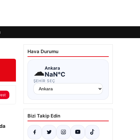
ı
Hava Durumu
☁
Ankara
NaN°C
ŞEHIR SEÇ
rest
Bizi Takip Edin
nda