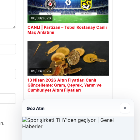
06/08/2026
CANLI | Partizan – Tobol Kostanay Canlı
Maç Anlatımı
05/08/2026
13 Nisan 2026 Altın Fiyatları Canlı
Güncelleme: Gram, Çeyrek, Yarım ve
Cumhuriyet Altını Fiyatları
×
Göz Atın
Son Eklenen Firmalar
n.
Cengiz Sigorta
23/06/2026