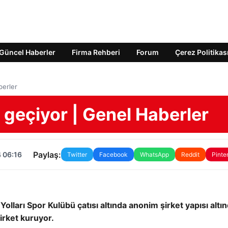
Güncel Haberler
Firma Rehberi
Forum
Çerez Politikas
berler
 geçiyor | Genel Haberler
Paylaş:
 06:16
Twitter
Facebook
WhatsApp
Reddit
Pinte
 Yolları Spor Kulübü çatısı altında anonim şirket yapısı altı
irket kuruyor.