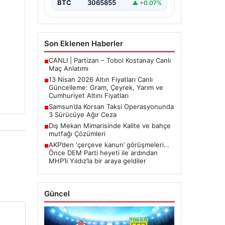
BTC
3065855
▲ +0.07%
arasında yürütülen barış
görüşmelerinden beklenen…
Son Eklenen Haberler
CANLI | Partizan – Tobol Kostanay Canlı
■
Maç Anlatımı
13 Nisan 2026 Altın Fiyatları Canlı
■
Güncelleme: Gram, Çeyrek, Yarım ve
Cumhuriyet Altını Fiyatları
Samsun’da Korsan Taksi Operasyonunda
■
3 Sürücüye Ağır Ceza
Dış Mekan Mimarisinde Kalite ve bahçe
■
mutfağı Çözümleri
AKP’den ‘çerçeve kanun’ görüşmeleri…
■
Önce DEM Parti heyeti ile ardından
MHP’li Yıldız’la bir araya geldiler
Güncel