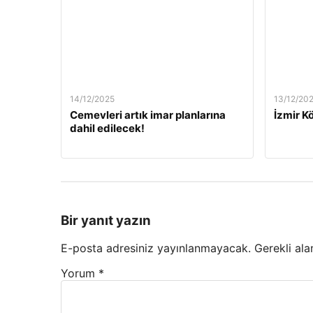
14/12/2025
13/12/20
Cemevleri artık imar planlarına
İzmir Kö
dahil edilecek!
Bir yanıt yazın
E-posta adresiniz yayınlanmayacak.
Gerekli ala
Yorum
*