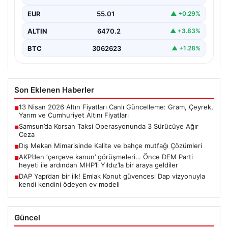
300 bin…
EUR
55.01
▲ +0.29%
ALTIN
6470.2
▲ +3.83%
BTC
3062623
▲ +1.28%
Son Eklenen Haberler
13 Nisan 2026 Altın Fiyatları Canlı Güncelleme: Gram, Çeyrek,
■
Yarım ve Cumhuriyet Altını Fiyatları
Samsun’da Korsan Taksi Operasyonunda 3 Sürücüye Ağır
■
Ceza
Dış Mekan Mimarisinde Kalite ve bahçe mutfağı Çözümleri
■
AKP’den ‘çerçeve kanun’ görüşmeleri… Önce DEM Parti
■
heyeti ile ardından MHP’li Yıldız’la bir araya geldiler
DAP Yapı’dan bir ilk! Emlak Konut güvencesi Dap vizyonuyla
■
kendi kendini ödeyen ev modeli
Güncel