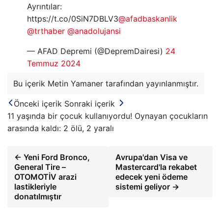
Ayrıntılar:
https://t.co/0SiN7DBLV3
@afadbaskanlik
@trthaber
@anadolujansi
— AFAD Depremi (@DepremDairesi)
24
Temmuz 2024
Bu içerik Metin Yamaner tarafından yayınlanmıştır.
Önceki içerik
Sonraki içerik
11 yaşında bir çocuk kullanıyordu! Oynayan çocukların
arasında kaldı: 2 ölü, 2 yaralı
← Yeni Ford Bronco,
Avrupa'dan Visa ve
General Tire –
Mastercard'la rekabet
OTOMOTİV arazi
edecek yeni ödeme
lastikleriyle
sistemi geliyor →
donatılmıştır