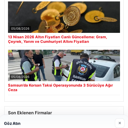
05/08/2026
13 Nisan 2026 Altın Fiyatları Canlı Güncelleme: Gram,
Çeyrek, Yarım ve Cumhuriyet Altını Fiyatları
05/08/2026
Samsun’da Korsan Taksi Operasyonunda 3 Sürücüye Ağır
Ceza
Son Eklenen Firmalar
×
Göz Atın