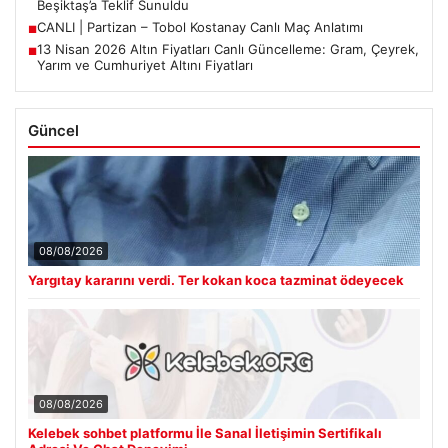
Beşiktaş’a Teklif Sunuldu
CANLI | Partizan – Tobol Kostanay Canlı Maç Anlatımı
■
13 Nisan 2026 Altın Fiyatları Canlı Güncelleme: Gram, Çeyrek,
■
Yarım ve Cumhuriyet Altını Fiyatları
Güncel
08/08/2026
Yargıtay kararını verdi. Ter kokan koca tazminat ödeyecek
08/08/2026
Kelebek sohbet platformu İle Sanal İletişimin Sertifikalı