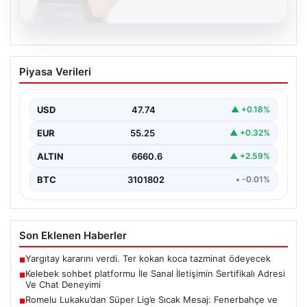
08.08.2026
Kelebek sohbet platformu İle Sanal
Piyasa Verileri
İletişimin Sertifikalı Adresi Ve Chat
Deneyimi
USD
47.74
▲ +0.18%
Sanal ortamında insanların güvenli bir biçimde iletişim
kurması ciddi bir hassasiyet ifade etmektedir. Halen…
EUR
55.25
▲ +0.32%
ALTIN
6660.6
▲ +2.59%
BTC
3101802
• -0.01%
Son Eklenen Haberler
Yargıtay kararını verdi. Ter kokan koca tazminat ödeyecek
■
Kelebek sohbet platformu İle Sanal İletişimin Sertifikalı Adresi
■
Ve Chat Deneyimi
Romelu Lukaku’dan Süper Lig’e Sıcak Mesaj: Fenerbahçe ve
■