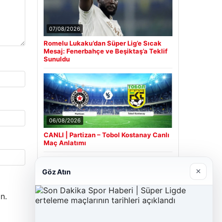
07/08/2026
Romelu Lukaku’dan Süper Lig’e Sıcak
Mesaj: Fenerbahçe ve Beşiktaş’a Teklif
Sunuldu
06/08/2026
CANLI | Partizan – Tobol Kostanay Canlı
Maç Anlatımı
×
Göz Atın
Son Eklenen Firmalar
n.
Cengiz Sigorta
23/06/2026