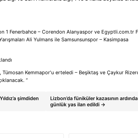
on 1 Fenerbahce – Corendon Alanyaspor ve Egyptli.com.tr F
 Yarışmaları Ali Yulmans ile Samsunsunspor – Kasimpasa
, Tümosan Kemmapor'u erteledi – Beşiktaş ve Çaykur Rizer
ıklanacak. “
ıldız’a şimdiden
Lizbon’da füniküler kazasının ardında
günlük yas ilan edildi →