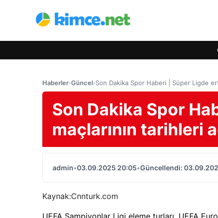
Haberler
›
Güncel
›
Son Dakika Spor Haberi | Süper Ligde erte
Son Dakika Spor Hab
maçlarının tarihleri 
admin
•
03.09.2025 20:05
•
Güncellendi: 03.09.20
Kaynak:
Cnnturk.com
UEFA Şampiyonlar Ligi eleme turları, UEFA Euro