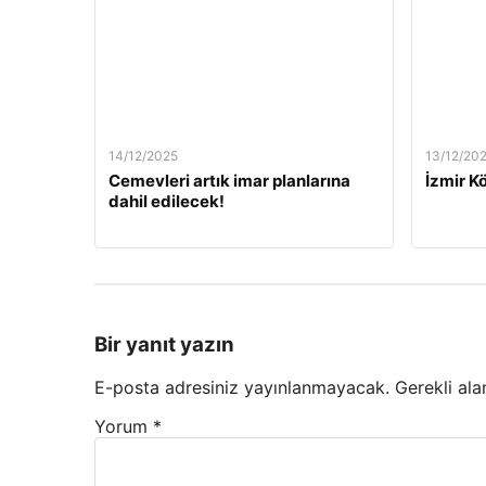
14/12/2025
13/12/20
Cemevleri artık imar planlarına
İzmir Kö
dahil edilecek!
Bir yanıt yazın
E-posta adresiniz yayınlanmayacak.
Gerekli ala
Yorum
*