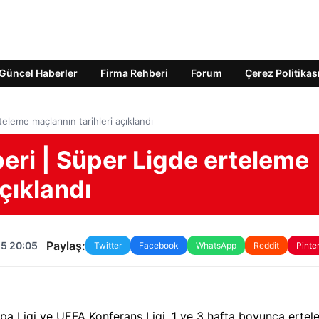
Güncel Haberler
Firma Rehberi
Forum
Çerez Politikas
leme maçlarının tarihleri açıklandı
eri | Süper Ligde erteleme
açıklandı
Paylaş:
25 20:05
Twitter
Facebook
WhatsApp
Reddit
Pinte
pa Ligi ve UEFA Konferans Ligi, 1 ve 3 hafta boyunca ertel