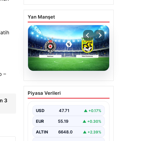
Yan Manşet
atih
o –
06.08.2026
CANLI | Partizan – Tobol
Piyasa Verileri
Kostanay Canlı Maç
n 3
Anlatımı
USD
47.71
▲ +0.17%
EUR
55.19
▲ +0.30%
ALTIN
6648.0
▲ +2.39%