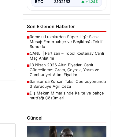
BTC
3102153
▲ +1.24%
Son Eklenen Haberler
Romelu Lukaku’dan Süper Lig’e Sıcak
■
Mesaj: Fenerbahçe ve Beşiktaş’a Teklif
Sunuldu
CANLI | Partizan – Tobol Kostanay Canlı
■
Maç Anlatımı
13 Nisan 2026 Altın Fiyatları Canlı
■
Güncelleme: Gram, Çeyrek, Yarım ve
Cumhuriyet Altını Fiyatları
Samsun’da Korsan Taksi Operasyonunda
■
3 Sürücüye Ağır Ceza
Dış Mekan Mimarisinde Kalite ve bahçe
■
mutfağı Çözümleri
Güncel