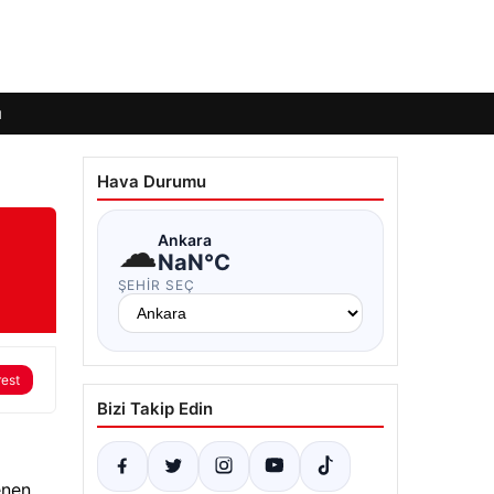
ı
Hava Durumu
☁
Ankara
NaN°C
ŞEHIR SEÇ
rest
Bizi Takip Edin
enen