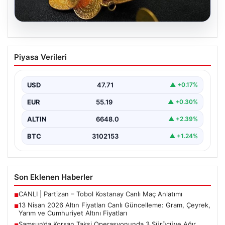
05.08.2026
13 Nisan 2026 Altın Fiyatları Canlı
Piyasa Verileri
Güncelleme: Gram, Çeyrek, Yarım ve
Cumhuriyet Altını Fiyatları
USD
47.71
▲ +0.17%
Altın piyasalarda hafta başında tansiyon yükseldi. ABD
ile İran arasında yürütülen barış görüşmelerinden
EUR
55.19
▲ +0.30%
beklenen…
ALTIN
6648.0
▲ +2.39%
BTC
3102153
▲ +1.24%
Son Eklenen Haberler
CANLI | Partizan – Tobol Kostanay Canlı Maç Anlatımı
■
13 Nisan 2026 Altın Fiyatları Canlı Güncelleme: Gram, Çeyrek,
■
Yarım ve Cumhuriyet Altını Fiyatları
Samsun’da Korsan Taksi Operasyonunda 3 Sürücüye Ağır
■