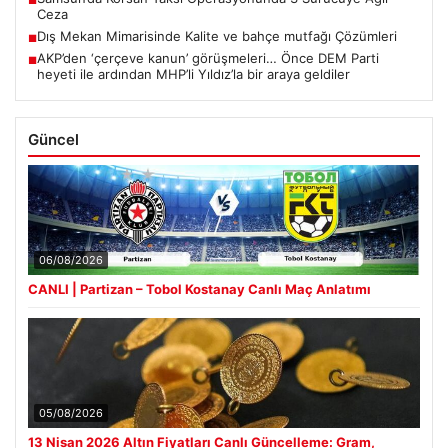
Ceza
Dış Mekan Mimarisinde Kalite ve bahçe mutfağı Çözümleri
■
AKP’den ‘çerçeve kanun’ görüşmeleri… Önce DEM Parti
■
heyeti ile ardından MHP’li Yıldız’la bir araya geldiler
Güncel
06/08/2026
CANLI | Partizan – Tobol Kostanay Canlı Maç Anlatımı
05/08/2026
13 Nisan 2026 Altın Fiyatları Canlı Güncelleme: Gram,