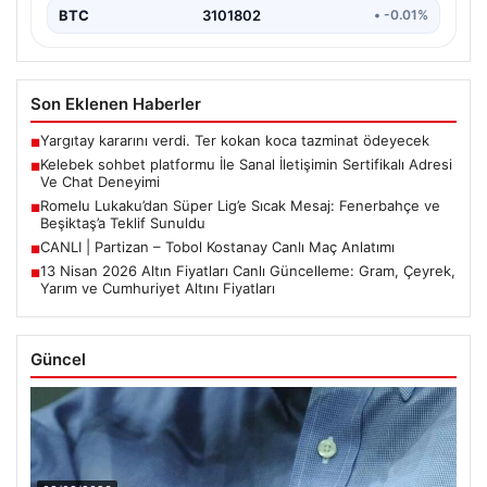
BTC
3101802
• -0.01%
Son Eklenen Haberler
Yargıtay kararını verdi. Ter kokan koca tazminat ödeyecek
■
Kelebek sohbet platformu İle Sanal İletişimin Sertifikalı Adresi
■
Ve Chat Deneyimi
Romelu Lukaku’dan Süper Lig’e Sıcak Mesaj: Fenerbahçe ve
■
Beşiktaş’a Teklif Sunuldu
CANLI | Partizan – Tobol Kostanay Canlı Maç Anlatımı
■
13 Nisan 2026 Altın Fiyatları Canlı Güncelleme: Gram, Çeyrek,
■
Yarım ve Cumhuriyet Altını Fiyatları
Güncel