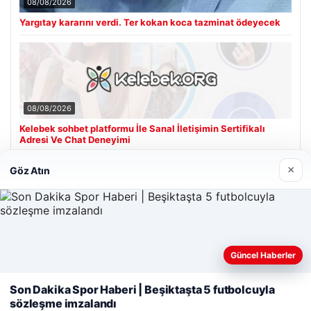
08/08/2026
Yargıtay kararını verdi. Ter kokan koca tazminat ödeyecek
08/08/2026
Kelebek sohbet platformu İle Sanal İletişimin Sertifikalı
Adresi Ve Chat Deneyimi
×
Göz Atın
Son Eklenen Firmalar
Güncel Haberler
Web sitemizi nasıl kullandığınızı daha iyi anlayabilmek,
deneyiminizi kişiselleştirmek ve geliştirmek amacıyla çerezler
Son Dakika Spor Haberi | Beşiktaşta 5 futbolcuyla
kullanıyoruz.
Çerez Politikamız
sözleşme imzalandı