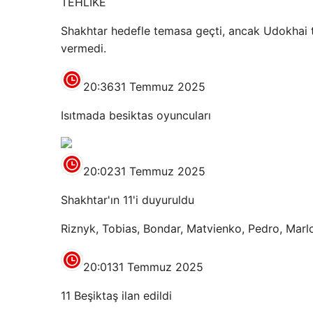
TEHLİKE
Shakhtar hedefle temasa geçti, ancak Udokhai t
vermedi.
20:36
31 Temmuz 2025
Isıtmada besiktas oyuncuları
20:02
31 Temmuz 2025
Shakhtar'ın 11'i duyuruldu
Riznyk, Tobias, Bondar, Matvienko, Pedro, Marlon
20:01
31 Temmuz 2025
11 Beşiktaş ilan edildi