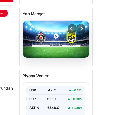
rest
Yan Manşet
06.08.2026
CANLI | Partizan – Tobol
Piyasa Verileri
Kostanay Canlı Maç
Anlatımı
urundan
USD
47.71
▲ +0.17%
EUR
55.19
▲ +0.30%
ALTIN
6648.0
▲ +2.39%