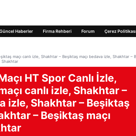
Güncel Haberler
Firma Rehberi
Forum
Çerez Politikas
şiktaş maçı canlı izle, Shakhtar – Beşiktaş maçı bedava izle, Shakhtar – 
, Shakhtar
Maçı HT Spor Canlı İzle,
açı canlı izle, Shakhtar –
 izle, Shakhtar – Beşiktaş
hakhtar – Beşiktaş maçı
htar