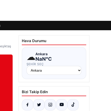
ı
Hava Durumu
Beşiktaş
☁
Ankara
NaN°C
ŞEHIR SEÇ
Bizi Takip Edin