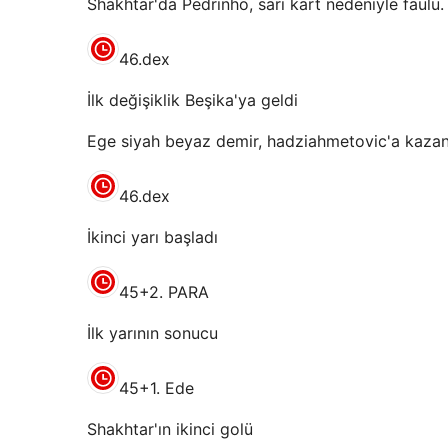
Shakhtar'da Pedrinho, sarı kart nedeniyle faulü.
46.dex
İlk değişiklik Beşika'ya geldi
Ege siyah beyaz demir, hadziahmetovic'a kazan
46.dex
İkinci yarı başladı
45+2. PARA
İlk yarının sonucu
45+1. Ede
Shakhtar'ın ikinci golü