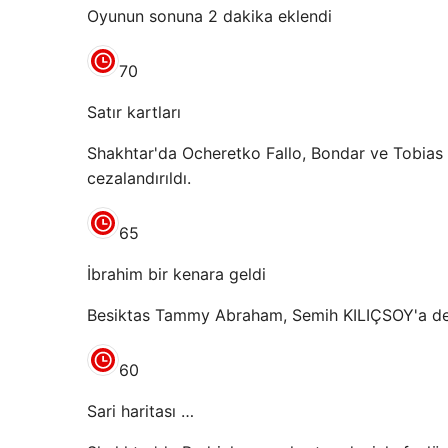
Oyunun sonuna 2 dakika eklendi
70
Satır kartları
Shakhtar'da Ocheretko Fallo, Bondar ve Tobias ta
cezalandırıldı.
65
İbrahim bir kenara geldi
Besiktas Tammy Abraham, Semih KILIÇSOY'a deği
60
Sari haritası …