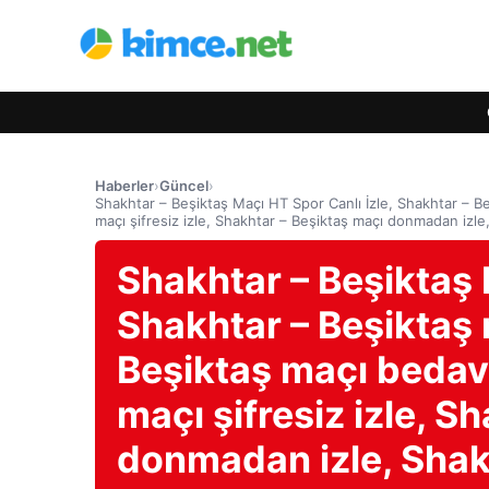
Haberler
›
Güncel
›
Shakhtar – Beşiktaş Maçı HT Spor Canlı İzle, Shakhtar – Be
maçı şifresiz izle, Shakhtar – Beşiktaş maçı donmadan izle
Shakhtar – Beşiktaş 
Shakhtar – Beşiktaş m
Beşiktaş maçı bedava
maçı şifresiz izle, S
donmadan izle, Shak