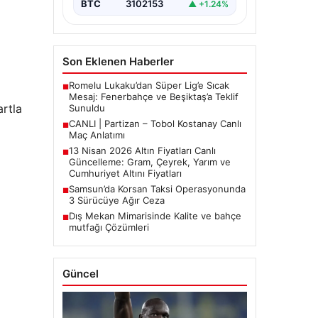
BTC
3102153
▲ +1.24%
Son Eklenen Haberler
Romelu Lukaku’dan Süper Lig’e Sıcak
■
Mesaj: Fenerbahçe ve Beşiktaş’a Teklif
artla
Sunuldu
CANLI | Partizan – Tobol Kostanay Canlı
■
Maç Anlatımı
13 Nisan 2026 Altın Fiyatları Canlı
■
Güncelleme: Gram, Çeyrek, Yarım ve
Cumhuriyet Altını Fiyatları
Samsun’da Korsan Taksi Operasyonunda
■
3 Sürücüye Ağır Ceza
Dış Mekan Mimarisinde Kalite ve bahçe
■
mutfağı Çözümleri
Güncel