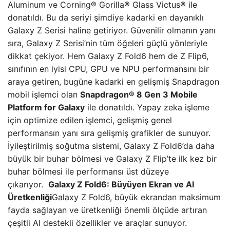
Aluminum ve Corning® Gorilla® Glass Victus® ile
donatıldı. Bu da seriyi şimdiye kadarki en dayanıklı
Galaxy Z Serisi haline getiriyor. Güvenilir olmanın yanı
sıra, Galaxy Z Serisi’nin tüm öğeleri güçlü yönleriyle
dikkat çekiyor. Hem Galaxy Z Fold6 hem de Z Flip6,
sınıfının en iyisi CPU, GPU ve NPU performansını bir
araya getiren, bugüne kadarki en gelişmiş Snapdragon
mobil işlemci olan
Snapdragon® 8 Gen 3 Mobile
Platform for Galaxy
ile donatıldı. Yapay zeka işleme
için optimize edilen işlemci, gelişmiş genel
performansın yanı sıra gelişmiş grafikler de sunuyor.
İyileştirilmiş soğutma sistemi, Galaxy Z Fold6’da daha
büyük bir buhar bölmesi ve Galaxy Z Flip’te ilk kez bir
buhar bölmesi ile performansı üst düzeye
çıkarıyor.
Galaxy Z Fold6: Büyüyen Ekran ve AI
Üretkenliği
Galaxy Z Fold6, büyük ekrandan maksimum
fayda sağlayan ve üretkenliği önemli ölçüde artıran
çeşitli AI destekli özellikler ve araçlar sunuyor.