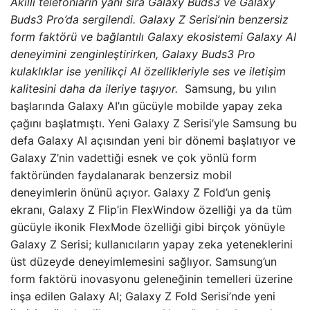
Akıllı telefonların yanı sıra Galaxy Buds3 ve Galaxy
Buds3 Pro’da sergilendi. Galaxy Z Serisi’nin benzersiz
form faktörü ve bağlantılı Galaxy ekosistemi Galaxy AI
deneyimini zenginleştirirken, Galaxy Buds3 Pro
kulaklıklar ise yenilikçi AI özellikleriyle ses ve iletişim
kalitesini daha da ileriye taşıyor.
Samsung, bu yılın
başlarında Galaxy AI’ın gücüyle mobilde yapay zeka
çağını başlatmıştı. Yeni Galaxy Z Serisi’yle Samsung bu
defa Galaxy AI açısından yeni bir dönemi başlatıyor ve
Galaxy Z’nin vadettiği esnek ve çok yönlü form
faktöründen faydalanarak benzersiz mobil
deneyimlerin önünü açıyor. Galaxy Z Fold’un geniş
ekranı, Galaxy Z Flip’in FlexWindow özelliği ya da tüm
gücüyle ikonik FlexMode özelliği gibi birçok yönüyle
Galaxy Z Serisi; kullanıcıların yapay zeka yeteneklerini
üst düzeyde deneyimlemesini sağlıyor. Samsung’un
form faktörü inovasyonu geleneğinin temelleri üzerine
inşa edilen Galaxy AI; Galaxy Z Fold Serisi’nde yeni