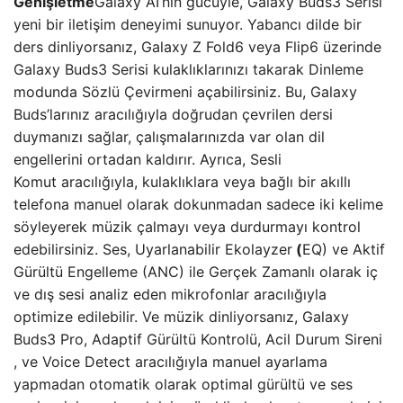
Genişletme
Galaxy AI’nin gücüyle, Galaxy Buds3 Serisi
yeni bir iletişim deneyimi sunuyor. Yabancı dilde bir
ders dinliyorsanız, Galaxy Z Fold6 veya Flip6 üzerinde
Galaxy Buds3 Serisi kulaklıklarınızı takarak Dinleme
modunda Sözlü Çevirmeni açabilirsiniz. Bu, Galaxy
Buds’larınız aracılığıyla doğrudan çevrilen dersi
duymanızı sağlar, çalışmalarınızda var olan dil
engellerini ortadan kaldırır. Ayrıca, Sesli
Komut aracılığıyla, kulaklıklara veya bağlı bir akıllı
telefona manuel olarak dokunmadan sadece iki kelime
söyleyerek müzik çalmayı veya durdurmayı kontrol
edebilirsiniz. Ses, Uyarlanabilir Ekolayzer
(
EQ) ve Aktif
Gürültü Engelleme (ANC) ile Gerçek Zamanlı olarak iç
ve dış sesi analiz eden mikrofonlar aracılığıyla
optimize edilebilir. Ve müzik dinliyorsanız, Galaxy
Buds3 Pro, Adaptif Gürültü Kontrolü, Acil Durum Sireni
, ve Voice Detect aracılığıyla manuel ayarlama
yapmadan otomatik olarak optimal gürültü ve ses