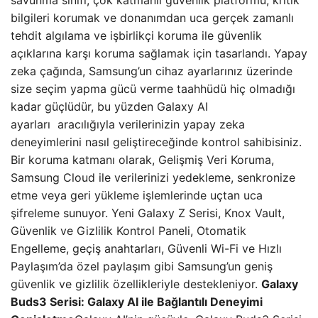
savunma sınıfı, çok katmanlı güvenlik platformu, kritik
bilgileri korumak ve donanımdan uca gerçek zamanlı
tehdit algılama ve işbirlikçi koruma ile güvenlik
açıklarına karşı koruma sağlamak için tasarlandı. Yapay
zeka çağında, Samsung’un cihaz ayarlarınız üzerinde
size seçim yapma gücü verme taahhüdü hiç olmadığı
kadar güçlüdür, bu yüzden Galaxy AI
ayarları aracılığıyla verilerinizin yapay zeka
deneyimlerini nasıl geliştireceğinde kontrol sahibisiniz.
Bir koruma katmanı olarak, Gelişmiş Veri Koruma,
Samsung Cloud ile verilerinizi yedekleme, senkronize
etme veya geri yükleme işlemlerinde uçtan uca
şifreleme sunuyor. Yeni Galaxy Z Serisi, Knox Vault,
Güvenlik ve Gizlilik Kontrol Paneli, Otomatik
Engelleme, geçiş anahtarları, Güvenli Wi-Fi ve Hızlı
Paylaşım’da özel paylaşım gibi Samsung’un geniş
güvenlik ve gizlilik özellikleriyle destekleniyor.
Galaxy
Buds3 Serisi: Galaxy AI ile Bağlantılı Deneyimi