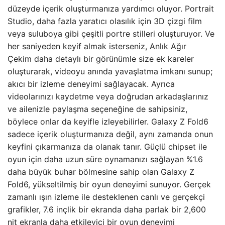
düzeyde içerik oluşturmanıza yardımcı oluyor. Portrait
Studio, daha fazla yaratıcı olasılık için 3D çizgi film
veya suluboya gibi çeşitli portre stilleri oluşturuyor. Ve
her saniyeden keyif almak isterseniz, Anlık Ağır
Çekim daha detaylı bir görünümle size ek kareler
oluşturarak, videoyu anında yavaşlatma imkanı sunup;
akıcı bir izleme deneyimi sağlayacak. Ayrıca
videolarınızı kaydetme veya doğrudan arkadaşlarınız
ve ailenizle paylaşma seçeneğine de sahipsiniz,
böylece onlar da keyifle izleyebilirler. Galaxy Z Fold6
sadece içerik oluşturmanıza değil, aynı zamanda onun
keyfini çıkarmanıza da olanak tanır. Güçlü chipset ile
oyun için daha uzun süre oynamanızı sağlayan %1.6
daha büyük buhar bölmesine sahip olan Galaxy Z
Fold6, yükseltilmiş bir oyun deneyimi sunuyor. Gerçek
zamanlı ışın izleme ile desteklenen canlı ve gerçekçi
grafikler, 7.6 inçlik bir ekranda daha parlak bir 2,600
nit ekranla daha etkileyici bir oyun deneyimi