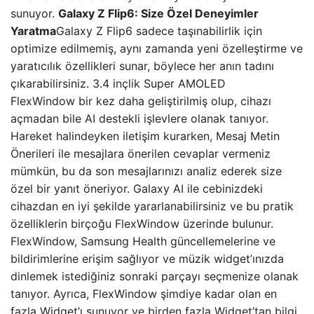
sunuyor.
Galaxy Z Flip6: Size Özel Deneyimler
Yaratma
Galaxy Z Flip6 sadece taşınabilirlik için
optimize edilmemiş, aynı zamanda yeni özelleştirme ve
yaratıcılık özellikleri sunar, böylece her anın tadını
çıkarabilirsiniz. 3.4 inçlik Super AMOLED
FlexWindow bir kez daha geliştirilmiş olup, cihazı
açmadan bile AI destekli işlevlere olanak tanıyor.
Hareket halindeyken iletişim kurarken, Mesaj Metin
Önerileri ile mesajlara önerilen cevaplar vermeniz
mümkün, bu da son mesajlarınızı analiz ederek size
özel bir yanıt öneriyor. Galaxy AI ile cebinizdeki
cihazdan en iyi şekilde yararlanabilirsiniz ve bu pratik
özelliklerin birçoğu FlexWindow üzerinde bulunur.
FlexWindow, Samsung Health güncellemelerine ve
bildirimlerine erişim sağlıyor ve müzik widget’ınızda
dinlemek istediğiniz sonraki parçayı seçmenize olanak
tanıyor. Ayrıca, FlexWindow şimdiye kadar olan en
fazla Widget’ı sunuyor ve birden fazla Widget’tan bilgi