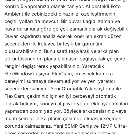
kontrolü yapmanıza olanak tanıyor. AI destekli Foto
Ambient ile cebinizdeki cihazınızı özelleştirmenin
çeşitli yolları da mevcut. Bir duvar kağıdı zaman ve
hava durumuna göre gerçek zamanlı olarak değişebilir.
Duvar kağıdınızı analiz ederek önerilen ekran düzeni
seçenekleri ile kolayca birleşik bir görünüm
oluşturabilirsiniz. Bunu saati taşıyarak ve arka plan
görüntüsünün ön plana çıkmasını sağlayacak çerçeve
rengini değiştirerek yapabilirsiniz. Yaratıcılık
FlexWindow’ı aşıyor. FlexCam, en esnek kamera
deneyimi sunmaya devam ediyor ve yeni yaratıcı
seçenekler sunuyor. Yeni Otomatik Yakınlaştırma ile
FlexCam, çekiminiz için en iyi çerçeveyi otomatik
olarak buluyor, konuyu algılıyor ve gerekli ayarlamaları
yapmadan zoom yapıyor. Böylece arkadaşlarınız veya
muhteşem bir arka planın çekimde olmasını seçmek
zorunda kalmazsınız. Yeni 50MP Geniş ve 12MP Ultra-
geniş sensörler, resimlerde net ve keskin detaylar