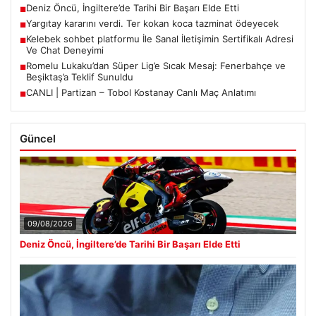
Deniz Öncü, İngiltere’de Tarihi Bir Başarı Elde Etti
■
Yargıtay kararını verdi. Ter kokan koca tazminat ödeyecek
■
Kelebek sohbet platformu İle Sanal İletişimin Sertifikalı Adresi
■
Ve Chat Deneyimi
Romelu Lukaku’dan Süper Lig’e Sıcak Mesaj: Fenerbahçe ve
■
Beşiktaş’a Teklif Sunuldu
CANLI | Partizan – Tobol Kostanay Canlı Maç Anlatımı
■
Güncel
09/08/2026
Deniz Öncü, İngiltere’de Tarihi Bir Başarı Elde Etti