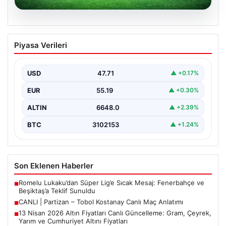
06.08.2026
CANLI | Partizan – Tobol Kostanay Canlı
Piyasa Verileri
Maç Anlatımı
USD
47.71
▲ +0.17%
EUR
55.19
▲ +0.30%
ALTIN
6648.0
▲ +2.39%
BTC
3102153
▲ +1.24%
Son Eklenen Haberler
Romelu Lukaku’dan Süper Lig’e Sıcak Mesaj: Fenerbahçe ve
■
Beşiktaş’a Teklif Sunuldu
CANLI | Partizan – Tobol Kostanay Canlı Maç Anlatımı
■
13 Nisan 2026 Altın Fiyatları Canlı Güncelleme: Gram, Çeyrek,
■
Yarım ve Cumhuriyet Altını Fiyatları