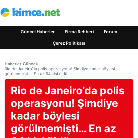
Güncel Haberler
Firma Rehberi
Forum
Çerez Politikası
Haberler
›
Güncel
›
Rio de Janeiro’da polis operasyonu! Şimdiye kadar böylesi
görülmemişti… En az 64 kişi öldü
Rio de Janeiro’da polis
operasyonu! Şimdiye
kadar böylesi
görülmemişti… En az