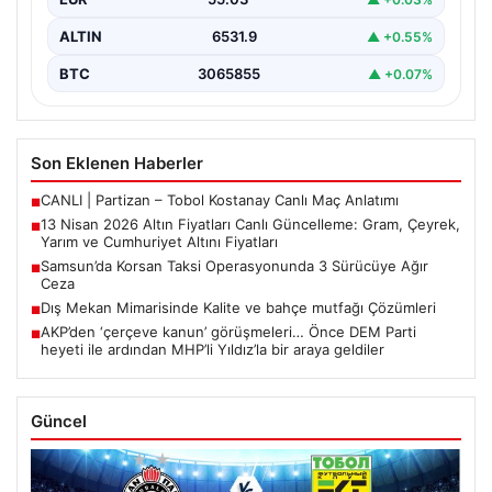
beklenen…
ALTIN
6531.9
▲ +0.55%
BTC
3065855
▲ +0.07%
Son Eklenen Haberler
CANLI | Partizan – Tobol Kostanay Canlı Maç Anlatımı
■
13 Nisan 2026 Altın Fiyatları Canlı Güncelleme: Gram, Çeyrek,
■
Yarım ve Cumhuriyet Altını Fiyatları
Samsun’da Korsan Taksi Operasyonunda 3 Sürücüye Ağır
■
Ceza
Dış Mekan Mimarisinde Kalite ve bahçe mutfağı Çözümleri
■
AKP’den ‘çerçeve kanun’ görüşmeleri… Önce DEM Parti
■
heyeti ile ardından MHP’li Yıldız’la bir araya geldiler
Güncel