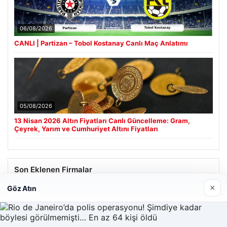
06/08/2026
CANLI | Partizan – Tobol Kostanay Canlı Maç Anlatımı
05/08/2026
13 Nisan 2026 Altın Fiyatları Canlı Güncelleme: Gram,
Çeyrek, Yarım ve Cumhuriyet Altını Fiyatları
Son Eklenen Firmalar
×
Göz Atın