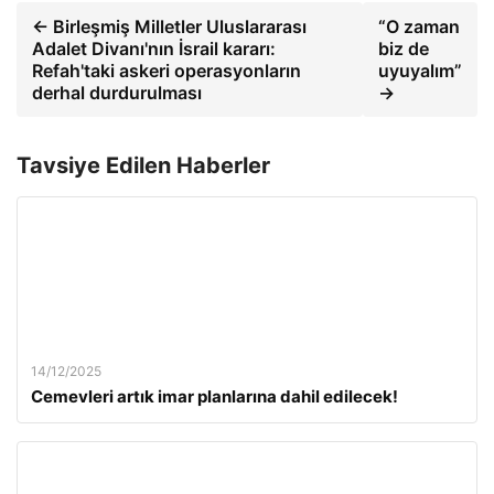
← Birleşmiş Milletler Uluslararası
“O zaman
Adalet Divanı'nın İsrail kararı:
biz de
Refah'taki askeri operasyonların
uyuyalım”
derhal durdurulması
→
Tavsiye Edilen Haberler
14/12/2025
Cemevleri artık imar planlarına dahil edilecek!