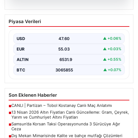
05.08.2026
13 Nisan 2026 Altın Fiyatları Canlı
Piyasa Verileri
Güncelleme: Gram, Çeyrek, Yarım ve
Cumhuriyet Altını Fiyatları
USD
47.60
▲ +0.06%
Altın piyasalarda hafta başında tansiyon yükseldi. ABD
ile İran arasında yürütülen barış görüşmelerinden
EUR
55.03
▲ +0.03%
beklenen…
ALTIN
6531.9
▲ +0.55%
BTC
3065855
▲ +0.07%
Son Eklenen Haberler
CANLI | Partizan – Tobol Kostanay Canlı Maç Anlatımı
■
13 Nisan 2026 Altın Fiyatları Canlı Güncelleme: Gram, Çeyrek,
■
Yarım ve Cumhuriyet Altını Fiyatları
Samsun’da Korsan Taksi Operasyonunda 3 Sürücüye Ağır
■
Ceza
Dış Mekan Mimarisinde Kalite ve bahçe mutfağı Çözümleri
■