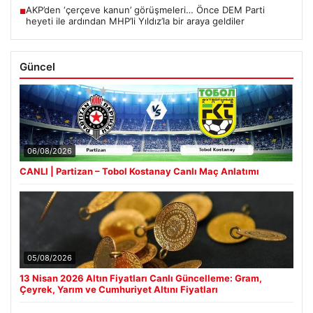
AKP’den ‘çerçeve kanun’ görüşmeleri… Önce DEM Parti
■
heyeti ile ardından MHP’li Yıldız’la bir araya geldiler
Güncel
06/08/2026
CANLI | Partizan – Tobol Kostanay Canlı Maç Anlatımı
05/08/2026
13 Nisan 2026 Altın Fiyatları Canlı Güncelleme: Gram,
Çeyrek, Yarım ve Cumhuriyet Altını Fiyatları