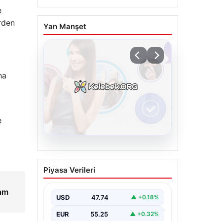
e
rden
Yan Manşet
ha
e
08.08.2026
Kelebek sohbet
Piyasa Verileri
platformu İle Sanal
İletişimin Sertifikalı
am
Adresi Ve Chat
USD
47.74
▲ +0.18%
Deneyimi
EUR
55.25
▲ +0.32%