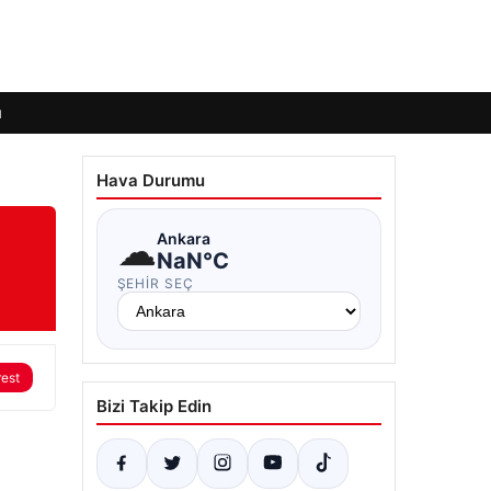
ı
Hava Durumu
☁
Ankara
NaN°C
ŞEHIR SEÇ
rest
Bizi Takip Edin