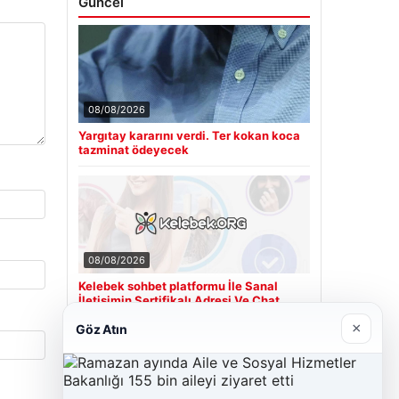
Güncel
08/08/2026
Yargıtay kararını verdi. Ter kokan koca
tazminat ödeyecek
08/08/2026
Kelebek sohbet platformu İle Sanal
İletişimin Sertifikalı Adresi Ve Chat
Deneyimi
×
Göz Atın
Son Eklenen Firmalar