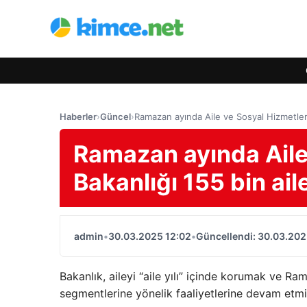
Haberler
›
Güncel
›
Ramazan ayında Aile ve Sosyal Hizmetler B
Ramazan ayında Aile
Bakanlığı 155 bin aile
admin
•
30.03.2025 12:02
•
Güncellendi: 30.03.202
Bakanlık, aileyi “aile yılı” içinde korumak ve Ra
segmentlerine yönelik faaliyetlerine devam etmiş