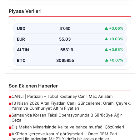
13 Nisan 2026 Altın Fiyatları Canlı
Piyasa Verileri
Güncelleme: Gram, Çeyrek, Yarım ve
Cumhuriyet Altını Fiyatları
USD
47.60
▲ +0.06%
Altın piyasalarda hafta başında tansiyon yükseldi. ABD
ile İran arasında yürütülen barış görüşmelerinden
EUR
55.03
▲ +0.03%
beklenen…
ALTIN
6531.9
▲ +0.55%
BTC
3065855
▲ +0.07%
Son Eklenen Haberler
CANLI | Partizan – Tobol Kostanay Canlı Maç Anlatımı
■
13 Nisan 2026 Altın Fiyatları Canlı Güncelleme: Gram, Çeyrek,
■
Yarım ve Cumhuriyet Altını Fiyatları
Samsun’da Korsan Taksi Operasyonunda 3 Sürücüye Ağır
■
Ceza
Dış Mekan Mimarisinde Kalite ve bahçe mutfağı Çözümleri
■
AKP’den ‘çerçeve kanun’ görüşmeleri… Önce DEM Parti
■
heyeti ile ardından MHP’li Yıldız’la bir araya geldiler