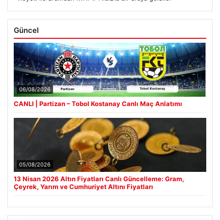
Güncel
06/08/2026
CANLI | Partizan – Tobol Kostanay Canlı Maç Anlatımı
05/08/2026
13 Nisan 2026 Altın Fiyatları Canlı Güncelleme: Gram,
Çeyrek, Yarım ve Cumhuriyet Altını Fiyatları