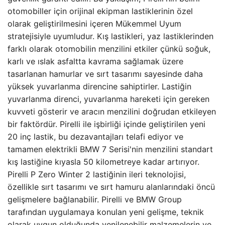
otomobiller için orijinal ekipman lastiklerinin özel
olarak geliştirilmesini içeren Mükemmel Uyum
stratejisiyle uyumludur. Kış lastikleri, yaz lastiklerinden
farklı olarak otomobilin menzilini etkiler çünkü soğuk,
karlı ve ıslak asfaltta kavrama sağlamak üzere
tasarlanan hamurlar ve sırt tasarımı sayesinde daha
yüksek yuvarlanma direncine sahiptirler. Lastiğin
yuvarlanma direnci, yuvarlanma hareketi için gereken
kuvveti gösterir ve aracın menzilini doğrudan etkileyen
bir faktördür. Pirelli ile işbirliği içinde geliştirilen yeni
20 inç lastik, bu dezavantajları telafi ediyor ve
tamamen elektrikli BMW 7 Serisi'nin menzilini standart
kış lastiğine kıyasla 50 kilometreye kadar artırıyor.
Pirelli P Zero Winter 2 lastiğinin ileri teknolojisi,
özellikle sırt tasarımı ve sırt hamuru alanlarındaki öncü
gelişmelere bağlanabilir. Pirelli ve BMW Group
tarafından uygulamaya konulan yeni gelişme, teknik
olarak uygun olduğunda yenilenebilir malzemelerin ve