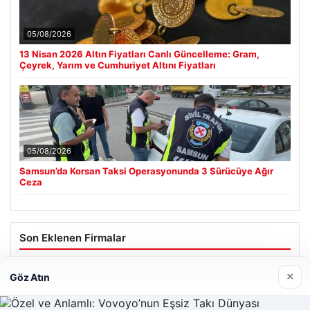
05/08/2026
13 Nisan 2026 Altın Fiyatları Canlı Güncelleme: Gram,
Çeyrek, Yarım ve Cumhuriyet Altını Fiyatları
05/08/2026
Samsun’da Korsan Taksi Operasyonunda 3 Sürücüye Ağır
Ceza
Son Eklenen Firmalar
×
Göz Atın