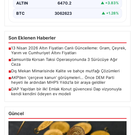
ALTIN
6470.2
▲ +3.83%
BTC
3062623
▲ +1.28%
Son Eklenen Haberler
13 Nisan 2026 Altın Fiyatları Canlı Güncelleme: Gram, Çeyrek,
■
Yarım ve Cumhuriyet Altını Fiyatları
Samsun’da Korsan Taksi Operasyonunda 3 Sürücüye Ağır
■
Ceza
Dış Mekan Mimarisinde Kalite ve bahçe mutfağı Çözümleri
■
AKP’den ‘çerçeve kanun’ görüşmeleri… Önce DEM Parti
■
heyeti ile ardından MHP’li Yıldız’la bir araya geldiler
DAP Yapı’dan bir ilk! Emlak Konut güvencesi Dap vizyonuyla
■
kendi kendini ödeyen ev modeli
Güncel