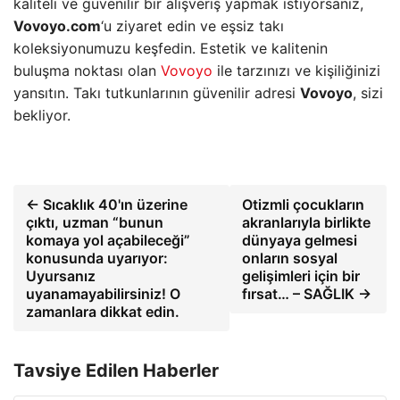
kaliteli ve güvenilir bir alışveriş yapmak istiyorsanız,
Vovoyo.com
‘u ziyaret edin ve eşsiz takı
koleksiyonumuzu keşfedin. Estetik ve kalitenin
buluşma noktası olan
Vovoyo
ile tarzınızı ve kişiliğinizi
yansıtın. Takı tutkunlarının güvenilir adresi
Vovoyo
, sizi
bekliyor.
← Sıcaklık 40'ın üzerine
Otizmli çocukların
çıktı, uzman “bunun
akranlarıyla birlikte
komaya yol açabileceği”
dünyaya gelmesi
konusunda uyarıyor:
onların sosyal
Uyursanız
gelişimleri için bir
uyanamayabilirsiniz! O
fırsat… – SAĞLIK →
zamanlara dikkat edin.
Tavsiye Edilen Haberler