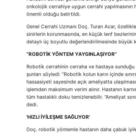
onkolojik cerrahiye uygun cerrahi yapılmasının
önemli olduğu belirtildi.
Genel Cerrahi Uzmanı Doç. Turan Acar, özellikl
sinirlerin korunmasında, en küçük lenf bezlerini
detaylı üç boyutlu değerlendirilmesinde büyük k
“ROBOTİK YÖNTEM YAYGINLAŞIYOR”
Robotik cerrahinin cerraha ve hastaya sunduğu k
şunları söyledi: “Robotik kolun karın içinde sını
hassasiyeti sayesinde açık ameliyatta ulaşılması 
işlemden maksimum verim alınır. Hastanın karnı
tüm hastalıklı doku temizlenebilir. “Ameliyat so
dedi.
'HIZLI İYİLEŞME SAĞLIYOR'
Doç. robotik yöntemle hastanın daha çabuk iyileşt