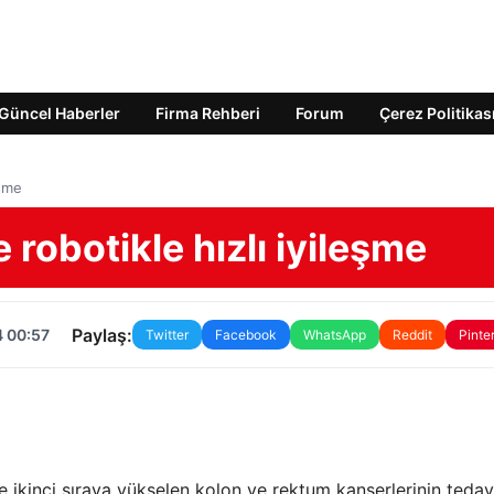
Güncel Haberler
Firma Rehberi
Forum
Çerez Politikas
eşme
 robotikle hızlı iyileşme
Paylaş:
4 00:57
Twitter
Facebook
WhatsApp
Reddit
Pinte
 ikinci sıraya yükselen kolon ve rektum kanserlerinin tedav