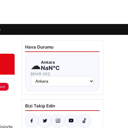
ı
Hava Durumu
☁
Ankara
NaN°C
ŞEHIR SEÇ
rest
Bizi Takip Edin
isinde