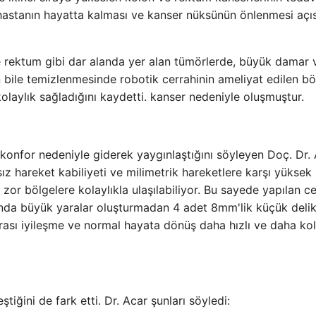
 hastanın hayatta kalması ve kanser nüksünün önlenmesi açı
e rektum gibi dar alanda yer alan tümörlerde, büyük damar 
n bile temizlenmesinde robotik cerrahinin ameliyat edilen b
olaylık sağladığını kaydetti. kanser nedeniyle oluşmuştur.
onfor nedeniyle giderek yaygınlaştığını söyleyen Doç. Dr. 
rsız hareket kabiliyeti ve milimetrik hareketlere karşı yüksek
zor bölgelere kolaylıkla ulaşılabiliyor. Bu sayede yapılan ce
nda büyük yaralar oluşturmadan 4 adet 8mm'lik küçük delik 
nrası iyileşme ve normal hayata dönüş daha hızlı ve daha kol
iğini de fark etti. Dr. Acar şunları söyledi: