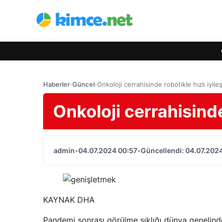
Haberler
›
Güncel
›
Onkoloji cerrahisinde robotikle hızlı iyil
Onkoloji cerrahisinde
admin
•
04.07.2024 00:57
•
Güncellendi: 04.07.202
KAYNAK
DHA
Pandemi sonrası görülme sıklığı dünya genelinde