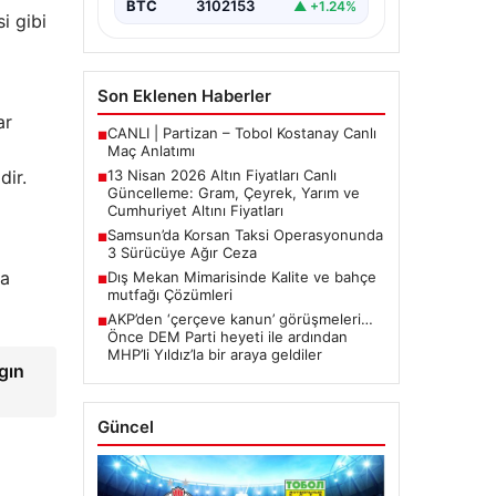
BTC
3102153
▲ +1.24%
arasında yürütülen barış
i gibi
görüşmelerinden beklenen…
Son Eklenen Haberler
ar
CANLI | Partizan – Tobol Kostanay Canlı
■
Maç Anlatımı
dir.
13 Nisan 2026 Altın Fiyatları Canlı
■
Güncelleme: Gram, Çeyrek, Yarım ve
Cumhuriyet Altını Fiyatları
Samsun’da Korsan Taksi Operasyonunda
■
3 Sürücüye Ağır Ceza
la
Dış Mekan Mimarisinde Kalite ve bahçe
■
mutfağı Çözümleri
AKP’den ‘çerçeve kanun’ görüşmeleri…
■
Önce DEM Parti heyeti ile ardından
MHP’li Yıldız’la bir araya geldiler
gın
Güncel