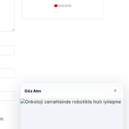
×
Göz Atın
n.