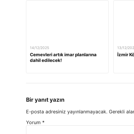
14/12/2025
13/12/20
Cemevleri artık imar planlarına
İzmir Kö
dahil edilecek!
Bir yanıt yazın
E-posta adresiniz yayınlanmayacak.
Gerekli ala
Yorum
*