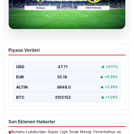
06.08.2026
CANLI | Partizan – Tobol Kostanay Canlı
Piyasa Verileri
Maç Anlatımı
USD
47.71
▲ +0.17%
EUR
55.19
▲ +0.30%
ALTIN
6648.0
▲ +2.39%
BTC
3102153
▲ +1.24%
Son Eklenen Haberler
Romelu Lukaku’dan Süper Lig’e Sıcak Mesaj: Fenerbahçe ve
■