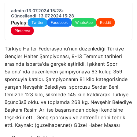
admin
•
13.07.2024 15:28
•
Güncellendi: 13.07.2024 15:28
Paylaş:
Twitter
Facebook
WhatsApp
Reddit
Pinterest
Türkiye Halter Federasyonu'nun düzenlediği Türkiye
Gençler Halter Şampiyonası, 9-13 Temmuz tarihleri ​​
arasında Isparta'da gerçekleştirildi. Işıkkent Spor
Salonu'nda düzenlenen şampiyonaya 63 kulüp 359
sporcuyla katıldı. Şampiyonanın 81 kilo kategorisinde
yarışan Nevşehir Belediyesi sporcusu Serdar Benl,
temizde 123 kilo, silkmede 145 kilo kaldırarak Türkiye
üçüncüsü oldu. ve toplamda 268 kg. Nevşehir Belediye
Başkanı Rasim Arı ise başarısından dolayı kendisine
teşekkür etti. Genç sporcuyu ve antrenörlerini tebrik
etti. Kaynak: (guzelhaber.net) Güzel Haber Masası