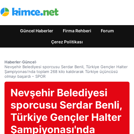
Güncel Haberler
Firma Rehberi
Forum
Çerez Politikası
Haberler
›
Güncel
›
Nevşehir Belediyesi sporcusu Serdar Benli, Türkiye Gençler Halter
Şampiyonası'nda toplam 268 kilo kaldırarak Türkiye üçüncüsü
olmayı başardı – SPOR
Nevşehir Belediyesi
sporcusu Serdar Benli,
Türkiye Gençler Halter
Şampiyonası'nda