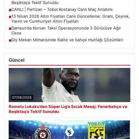
Beşiktaş’a Teklif Sunuldu
CANLI | Partizan – Tobol Kostanay Canlı Maç Anlatımı
■
13 Nisan 2026 Altın Fiyatları Canlı Güncelleme: Gram, Çeyrek,
■
Yarım ve Cumhuriyet Altını Fiyatları
Samsun’da Korsan Taksi Operasyonunda 3 Sürücüye Ağır
■
Ceza
Dış Mekan Mimarisinde Kalite ve bahçe mutfağı Çözümleri
■
Güncel
07/08/2026
Romelu Lukaku’dan Süper Lig’e Sıcak Mesaj: Fenerbahçe ve
Beşiktaş’a Teklif Sunuldu