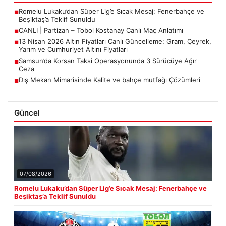
Romelu Lukaku’dan Süper Lig’e Sıcak Mesaj: Fenerbahçe ve
■
Beşiktaş’a Teklif Sunuldu
CANLI | Partizan – Tobol Kostanay Canlı Maç Anlatımı
■
13 Nisan 2026 Altın Fiyatları Canlı Güncelleme: Gram, Çeyrek,
■
Yarım ve Cumhuriyet Altını Fiyatları
Samsun’da Korsan Taksi Operasyonunda 3 Sürücüye Ağır
■
Ceza
Dış Mekan Mimarisinde Kalite ve bahçe mutfağı Çözümleri
■
Güncel
07/08/2026
Romelu Lukaku’dan Süper Lig’e Sıcak Mesaj: Fenerbahçe ve
Beşiktaş’a Teklif Sunuldu