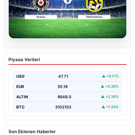
06.08.2026
CANLI | Partizan – Tobol Kostanay Canlı
Piyasa Verileri
Maç Anlatımı
USD
47.71
▲ +0.17%
EUR
55.19
▲ +0.30%
ALTIN
6648.0
▲ +2.39%
BTC
3102153
▲ +1.24%
Son Eklenen Haberler