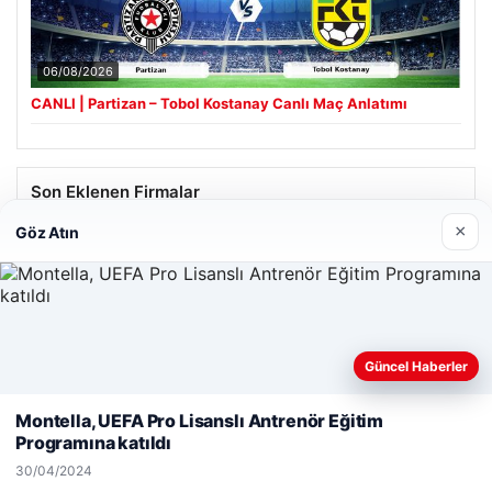
06/08/2026
CANLI | Partizan – Tobol Kostanay Canlı Maç Anlatımı
Son Eklenen Firmalar
×
Göz Atın
Hastaş Beton
26/05/2026
Güncel Haberler
Web sitemizi nasıl kullandığınızı daha iyi anlayabilmek,
deneyiminizi kişiselleştirmek ve geliştirmek amacıyla çerezler
Montella, UEFA Pro Lisanslı Antrenör Eğitim
kullanıyoruz.
Çerez Politikamız
Programına katıldı
© 2026 Kimce – Güncel Haberler
Reddet
Kabul Et
30/04/2024
malta work and study
|
lemagrup.com.tr