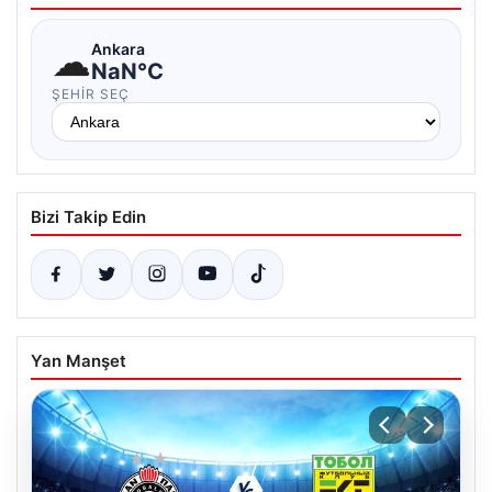
☁
Ankara
NaN°C
ŞEHIR SEÇ
Bizi Takip Edin
Yan Manşet