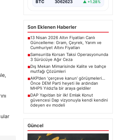
BTC
3062623
▲ +1.28%
Son Eklenen Haberler
13 Nisan 2026 Altın Fiyatları Canlı
■
Güncelleme: Gram, Çeyrek, Yarım ve
Cumhuriyet Altını Fiyatları
Samsun’da Korsan Taksi Operasyonunda
■
3 Sürücüye Ağır Ceza
Dış Mekan Mimarisinde Kalite ve bahçe
■
mutfağı Çözümleri
le,
AKP’den ‘çerçeve kanun’ görüşmeleri…
■
Önce DEM Parti heyeti ile ardından
MHP’li Yıldız’la bir araya geldiler
ını
DAP Yapı’dan bir ilk! Emlak Konut
■
güvencesi Dap vizyonuyla kendi kendini
ödeyen ev modeli
cular
Güncel