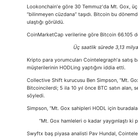
Lookonchain'e göre 30 Temmuz'da Mt. Gox, üç sa
“bilinmeyen cüzdana” taşıdı. Bitcoin bu dönemd
ulaştığı görüldü.
CoinMarketCap verilerine göre Bitcoin 66.105 d
Üç saatlik sürede 3,13 mily
Kripto para yorumcuları Cointelegraph'a satış bas
müşterilerinin HODLing yaptığını iddia etti.
Collective Shift kurucusu Ben Simpson, “Mt. Gox'
Bitcoincilerdi; 5 ila 10 yıl önce BTC satın alan, 
söyledi.
Simpson, “Mt. Gox sahipleri HODL için buradalar
“Mt. Gox hamleleri o kadar yaygınlaştı ki 
Swyftx baş piyasa analisti Pav Hundal, Cointele