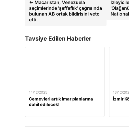
← Macaristan, Venezuela
İzleyici
seçimlerinde 'şeffaflık' çağrısında
'Olağanü
bulunan AB ortak bildirisini veto
Nationa
etti
Tavsiye Edilen Haberler
14/12/2025
13/12/20
Cemevleri artık imar planlarına
İzmir Kö
dahil edilecek!