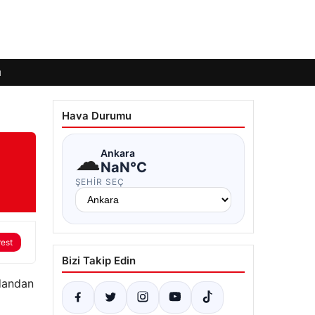
ı
Hava Durumu
☁
Ankara
NaN°C
ŞEHIR SEÇ
rest
Bizi Takip Edin
zdandan