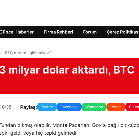
Güncel Haberler
Firma Rehberi
Forum
Çerez Politikas
dı, BTC neden ilgilenmiyor?
3 milyar dolar aktardı, BTC
Paylaş:
 10:35
Twitter
Facebook
WhatsApp
Reddit
Pinte
D”undan bıkmış olabilir. Monte Pazarları. Gox'a bağlı bir cü
epki geldi veya hiç tepki gelmedi.