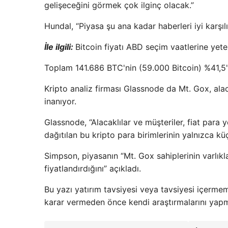
gelişeceğini görmek çok ilginç olacak.”
Hundal, “Piyasa şu ana kadar haberleri iyi karşıl
İle ilgili:
Bitcoin fiyatı ABD seçim vaatlerine yet
Toplam 141.686 BTC'nin (59.000 Bitcoin) %41,5'in
Kripto analiz firması Glassnode da Mt. Gox, alac
inanıyor.
Glassnode, “Alacaklılar ve müşteriler, fiat para
dağıtılan bu kripto para birimlerinin yalnızca k
Simpson, piyasanın “Mt. Gox sahiplerinin varlıkla
fiyatlandırdığını” açıkladı.
Bu yazı yatırım tavsiyesi veya tavsiyesi içermeme
karar vermeden önce kendi araştırmalarını yapma