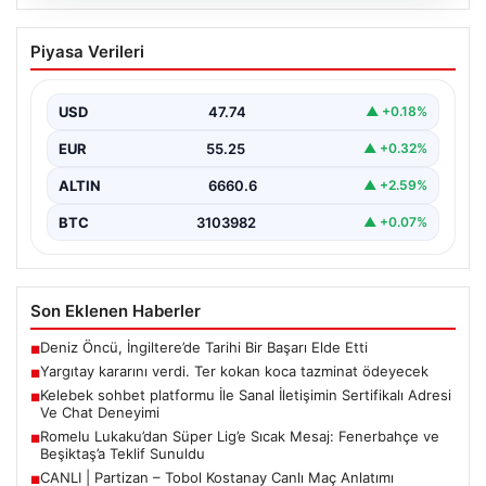
08.08.2026
Yargıtay kararını verdi. Ter kokan koca
Piyasa Verileri
tazminat ödeyecek
{“title”: “Yargıtay Kararını Verdi: Ter Kokusu Şartlarında
Boşanma ve Tazminat Ödemesi”, “content”: “ Yargıtay…
USD
47.74
▲ +0.18%
EUR
55.25
▲ +0.32%
ALTIN
6660.6
▲ +2.59%
BTC
3103982
▲ +0.07%
Son Eklenen Haberler
Deniz Öncü, İngiltere’de Tarihi Bir Başarı Elde Etti
■
Yargıtay kararını verdi. Ter kokan koca tazminat ödeyecek
■
Kelebek sohbet platformu İle Sanal İletişimin Sertifikalı Adresi
■
Ve Chat Deneyimi
Romelu Lukaku’dan Süper Lig’e Sıcak Mesaj: Fenerbahçe ve
■
Beşiktaş’a Teklif Sunuldu
CANLI | Partizan – Tobol Kostanay Canlı Maç Anlatımı
■