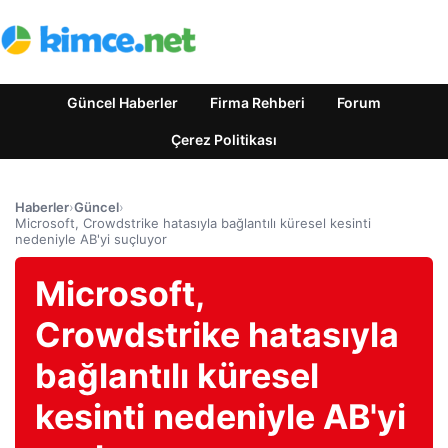
Güncel Haberler
Firma Rehberi
Forum
Çerez Politikası
Haberler
›
Güncel
›
Microsoft, Crowdstrike hatasıyla bağlantılı küresel kesinti
nedeniyle AB'yi suçluyor
Microsoft,
Crowdstrike hatasıyla
bağlantılı küresel
kesinti nedeniyle AB'yi