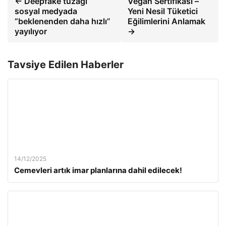
← Deepfake tuzağı
Vegan Sertifikası –
sosyal medyada
Yeni Nesil Tüketici
“beklenenden daha hızlı”
Eğilimlerini Anlamak
yayılıyor
→
Tavsiye Edilen Haberler
14/12/2025
Cemevleri artık imar planlarına dahil edilecek!