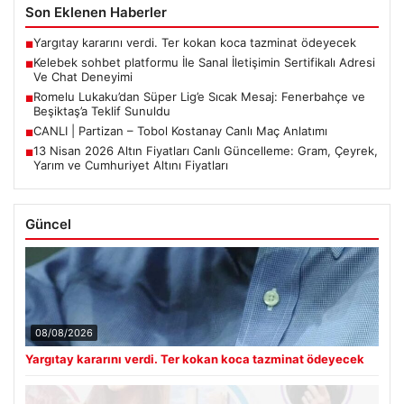
Son Eklenen Haberler
Yargıtay kararını verdi. Ter kokan koca tazminat ödeyecek
■
Kelebek sohbet platformu İle Sanal İletişimin Sertifikalı Adresi
■
Ve Chat Deneyimi
Romelu Lukaku’dan Süper Lig’e Sıcak Mesaj: Fenerbahçe ve
■
Beşiktaş’a Teklif Sunuldu
CANLI | Partizan – Tobol Kostanay Canlı Maç Anlatımı
■
13 Nisan 2026 Altın Fiyatları Canlı Güncelleme: Gram, Çeyrek,
■
Yarım ve Cumhuriyet Altını Fiyatları
Güncel
08/08/2026
Yargıtay kararını verdi. Ter kokan koca tazminat ödeyecek