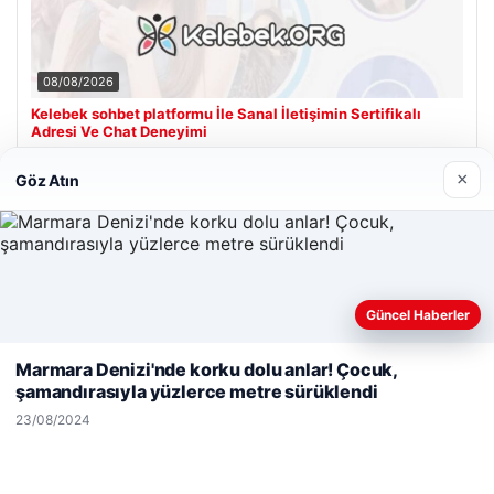
08/08/2026
Kelebek sohbet platformu İle Sanal İletişimin Sertifikalı
Adresi Ve Chat Deneyimi
×
Göz Atın
Son Eklenen Firmalar
Güncel Haberler
Web sitemizi nasıl kullandığınızı daha iyi anlayabilmek,
deneyiminizi kişiselleştirmek ve geliştirmek amacıyla çerezler
Marmara Denizi'nde korku dolu anlar! Çocuk,
kullanıyoruz.
Çerez Politikamız
şamandırasıyla yüzlerce metre sürüklendi
Reddet
Kabul Et
23/08/2024